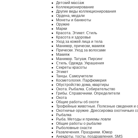
Детский массаж
Коллекционирование
Другие виды коллекционирования
Ордена, медали
Монеты и банкноты
Оружие
Марки
Красота. Этикет. Стиль
Красота и здоровье
Уход за кожей лица и тела
Маникюр, прически, макияж
Прически. Уход за волосами
Макияж
Маникюр. Татуаж. Пирсинг
Стиль. Одежда. Украшения
Секреты красоты
Этикет
Танцы. Самоучители
Косметология. Парфюмерия
Обустройство дома, квартиры
Охота. Рыбалка. Собирательство
Грибы. Справочники. Определители
Охота
Общие работы об охоте
Трофейные животные. Полезные сведения и 
Охотничье оружие. Дрессировка охотничьих с
Рыбалка
Рыба. Методы и приемы ловли
Общие работы о рыбалке
Рыболовные снасти
Развлечения. Праздники. Юмор
Анекдоты, тосты, поздравления, SMS