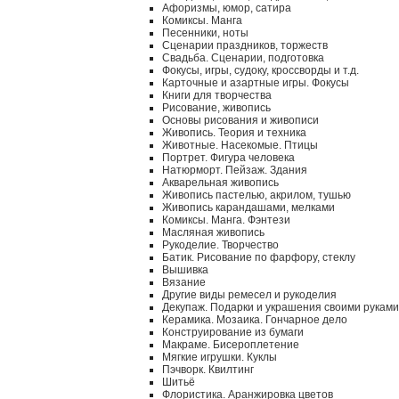
Афоризмы, юмор, сатира
Комиксы. Манга
Песенники, ноты
Сценарии праздников, торжеств
Свадьба. Сценарии, подготовка
Фокусы, игры, судоку, кроссворды и т.д.
Карточные и азартные игры. Фокусы
Книги для творчества
Рисование, живопись
Основы рисования и живописи
Живопись. Теория и техника
Животные. Насекомые. Птицы
Портрет. Фигура человека
Натюрморт. Пейзаж. Здания
Акварельная живопись
Живопись пастелью, акрилом, тушью
Живопись карандашами, мелками
Комиксы. Манга. Фэнтези
Масляная живопись
Рукоделие. Творчество
Батик. Рисование по фарфору, стеклу
Вышивка
Вязание
Другие виды ремесел и рукоделия
Декупаж. Подарки и украшения своими руками
Керамика. Мозаика. Гончарное дело
Конструирование из бумаги
Макраме. Бисероплетение
Мягкие игрушки. Куклы
Пэчворк. Квилтинг
Шитьё
Флористика. Аранжировка цветов