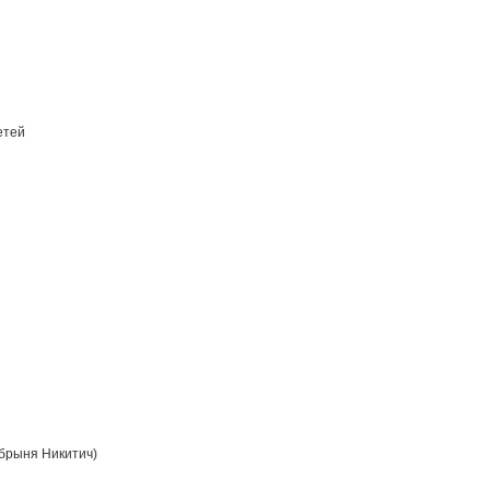
етей
брыня Никитич)