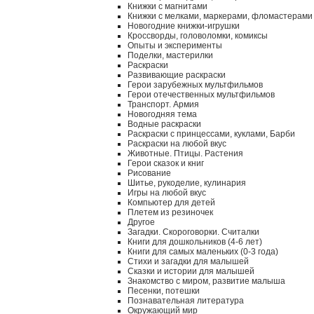
Книжки с магнитами
Книжки с мелками, маркерами, фломастерами
Новогодние книжки-игрушки
Кроссворды, головоломки, комиксы
Опыты и эксперименты
Поделки, мастерилки
Раскраски
Развивающие раскраски
Герои зарубежных мультфильмов
Герои отечественных мультфильмов
Транспорт. Армия
Новогодняя тема
Водные раскраски
Раскраски с принцессами, куклами, Барби
Раскраски на любой вкус
Животные. Птицы. Растения
Герои сказок и книг
Рисование
Шитье, рукоделие, кулинария
Игры на любой вкус
Компьютер для детей
Плетем из резиночек
Другое
Загадки. Скороговорки. Считалки
Книги для дошкольников (4-6 лет)
Книги для самых маленьких (0-3 года)
Стихи и загадки для малышей
Сказки и истории для малышей
Знакомство с миром, развитие малыша
Песенки, потешки
Познавательная литература
Окружающий мир