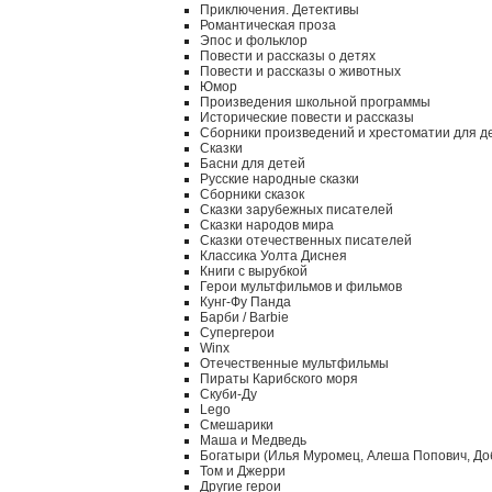
Приключения. Детективы
Романтическая проза
Эпос и фольклор
Повести и рассказы о детях
Повести и рассказы о животных
Юмор
Произведения школьной программы
Исторические повести и рассказы
Сборники произведений и хрестоматии для д
Сказки
Басни для детей
Русские народные сказки
Сборники сказок
Сказки зарубежных писателей
Сказки народов мира
Сказки отечественных писателей
Классика Уолта Диснея
Книги с вырубкой
Герои мультфильмов и фильмов
Кунг-Фу Панда
Барби / Barbie
Супергерои
Winx
Отечественные мультфильмы
Пираты Карибского моря
Скуби-Ду
Lego
Смешарики
Маша и Медведь
Богатыри (Илья Муромец, Алеша Попович, До
Том и Джерри
Другие герои