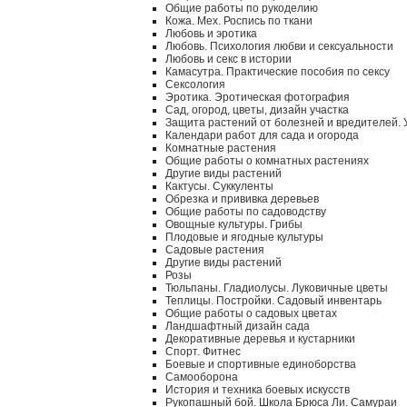
Общие работы по рукоделию
Кожа. Мех. Роспись по ткани
Любовь и эротика
Любовь. Психология любви и сексуальности
Любовь и секс в истории
Камасутра. Практические пособия по сексу
Сексология
Эротика. Эротическая фотография
Сад, огород, цветы, дизайн участка
Защита растений от болезней и вредителей.
Календари работ для сада и огорода
Комнатные растения
Общие работы о комнатных растениях
Другие виды растений
Кактусы. Суккуленты
Обрезка и прививка деревьев
Общие работы по садоводству
Овощные культуры. Грибы
Плодовые и ягодные культуры
Садовые растения
Другие виды растений
Розы
Тюльпаны. Гладиолусы. Луковичные цветы
Теплицы. Постройки. Садовый инвентарь
Общие работы о садовых цветах
Ландшафтный дизайн сада
Декоративные деревья и кустарники
Спорт. Фитнес
Боевые и спортивные единоборства
Самооборона
История и техника боевых искусств
Рукопашный бой. Школа Брюса Ли. Самураи