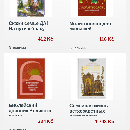
Скажи семье ДА!
Молитвослов для
На пути к браку
малышей
412 Kč
116 Kč
В наличии
В наличии
Библейский
Семейная жизнь
дневник Великого
ветхозаветных
поста
патриархов.
324 Kč
Иосиф и его
1 798 Kč
братья (проблемы