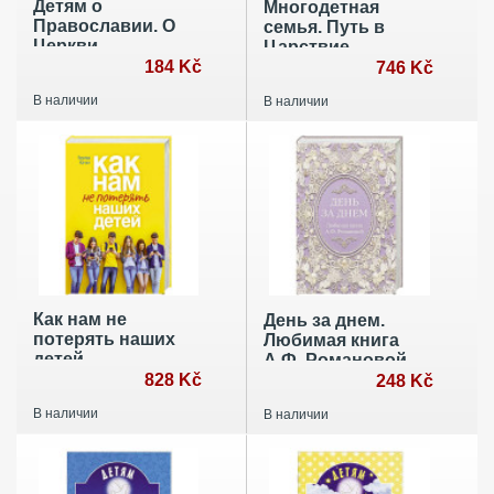
Детям о
Многодетная
Православии. О
семья. Путь в
Церкви
Царствие
184 Kč
Небесное
746 Kč
В наличии
В наличии
Как нам не
День за днем.
потерять наших
Любимая книга
детей
А.Ф. Романовой
828 Kč
248 Kč
В наличии
В наличии