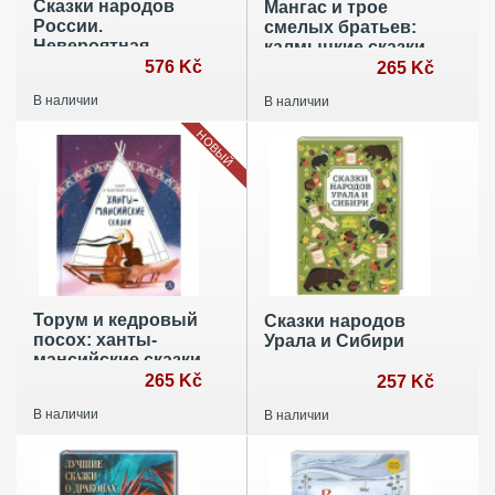
Сказки народов
Мангас и трое
России.
смелых братьев:
Невероятная
калмыцкие сказки
история
576 Kč
265 Kč
Кындыкан.
В наличии
В наличии
Эвенская сказка
НОВЫЙ
Торум и кедровый
Сказки народов
посох: ханты-
Урала и Сибири
мансийские сказки
265 Kč
257 Kč
В наличии
В наличии