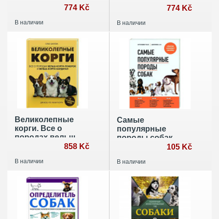
терьером)
774 Kč
борзой)
774 Kč
В наличии
В наличии
Великолепные
Самые
корги. Все о
популярные
породах вельш-
породы собак
корги-пемброк и
858 Kč
105 Kč
вельш-корги-
В наличии
В наличии
кардиган