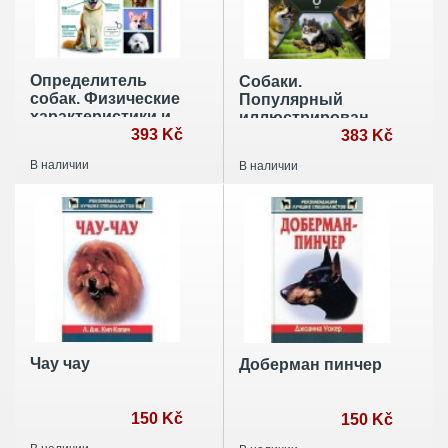
Определитель
Собаки.
собак. Физические
Популярный
характеристики и
иллюстрированный
особеннности
393 Kč
гид
383 Kč
породы
В наличии
В наличии
Чау чау
Доберман пинчер
150 Kč
150 Kč