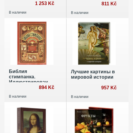
Фундаментальный
1 253 Kč
811 Kč
труд, ставший
В наличии
В наличии
главной книгой в
истории стиля
Библия
Лучшие картины в
стимпанка.
мировой истории
Иллюстрированный
гид по мирам
894 Kč
957 Kč
дирижаблей и
В наличии
В наличии
безумных ученых