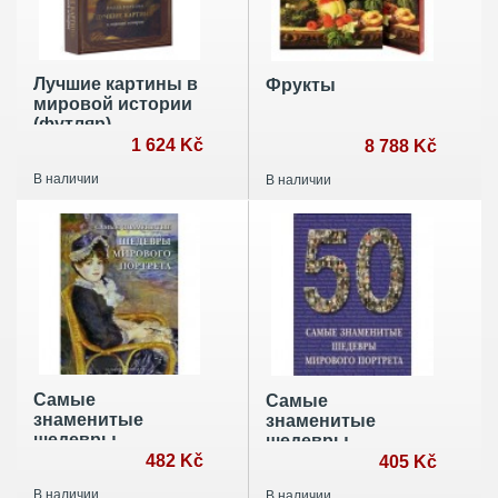
Лучшие картины в
Фрукты
мировой истории
(футляр)
1 624 Kč
8 788 Kč
В наличии
В наличии
Самые
Самые
знаменитые
знаменитые
шедевры
шедевры
мирового
482 Kč
мирового
405 Kč
портрета
портрета
В наличии
В наличии