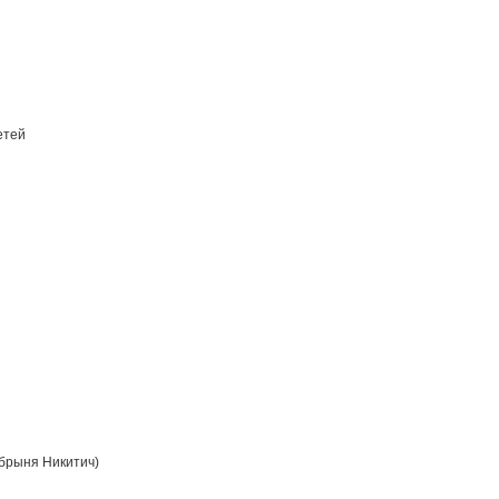
етей
брыня Никитич)