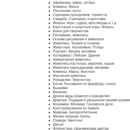
Афоризмы, юмор, сатира
Комиксы. Манга
Песенники, ноты
Сценарии праздников, торжеств
Свадьба. Сценарии, подготовка
Фокусы, игры, судоку, кроссворды и т.д.
Карточные и азартные игры. Фокусы
Книги для творчества
Рисование, живопись
Основы рисования и живописи
Живопись. Теория и техника
Животные. Насекомые. Птицы
Портрет. Фигура человека
Натюрморт. Пейзаж. Здания
Акварельная живопись
Живопись пастелью, акрилом, тушью
Живопись карандашами, мелками
Комиксы. Манга. Фэнтези
Масляная живопись
Рукоделие. Творчество
Батик. Рисование по фарфору, стеклу
Вышивка
Вязание
Другие виды ремесел и рукоделия
Декупаж. Подарки и украшения своими руками
Керамика. Мозаика. Гончарное дело
Конструирование из бумаги
Макраме. Бисероплетение
Мягкие игрушки. Куклы
Пэчворк. Квилтинг
Шитьё
Флористика. Аранжировка цветов