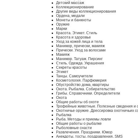
Детский массаж
Коллекционирование
Другие виды коллекционирования
Ордена, медали
Монеты и банкноты
Оружие
Марки
Красота. Этикет. Стиль
Красота и здоровье
Уход за кожей лица и тела
Маникюр, прически, макияж
Прически. Уход за волосами
Макияж
Маникюр. Татуаж. Пирсинг
Стиль. Одежда. Украшения
Секреты красоты
Этикет
Танцы. Самоучители
Косметология. Парфюмерия
Обустройство дома, квартиры
Охота. Рыбалка. Собирательство
Грибы. Справочники. Определители
Охота
Общие работы об охоте
Трофейные животные. Полезные сведения и 
Охотничье оружие. Дрессировка охотничьих с
Рыбалка
Рыба. Методы и приемы ловли
Общие работы о рыбалке
Рыболовные снасти
Развлечения. Праздники. Юмор
Анекдоты, тосты, поздравления, SMS