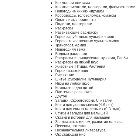
Книжки с магнитами
Книжки с мелками, маркерами, фломастерами
Новогодние книжки-игрушки
Кроссворды, головоломки, комиксы
Опыты и эксперименты
Поделки, мастерилки
Раскраски
Развивающие раскраски
Герои зарубежных мультфильмов
Герои отечественных мультфильмов
Транспорт. Армия
Новогодняя тема
Водные раскраски
Раскраски с принцессами, куклами, Барби
Раскраски на любой вкус
Животные. Птицы. Растения
Герои сказок и книг
Рисование
Шитье, рукоделие, кулинария
Игры на любой вкус
Компьютер для детей
Плетем из резиночек
Другое
Загадки. Скороговорки. Считалки
Книги для дошкольников (4-6 лет)
Книги для самых маленьких (0-3 года)
Стихи и загадки для малышей
Сказки и истории для малышей
Знакомство с миром, развитие малыша
Песенки, потешки
Познавательная литература
Окружающий мир