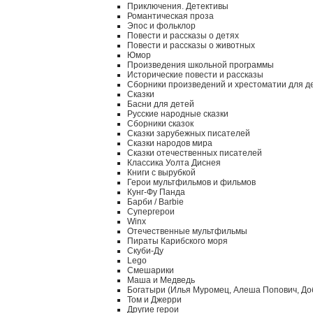
Приключения. Детективы
Романтическая проза
Эпос и фольклор
Повести и рассказы о детях
Повести и рассказы о животных
Юмор
Произведения школьной программы
Исторические повести и рассказы
Сборники произведений и хрестоматии для д
Сказки
Басни для детей
Русские народные сказки
Сборники сказок
Сказки зарубежных писателей
Сказки народов мира
Сказки отечественных писателей
Классика Уолта Диснея
Книги с вырубкой
Герои мультфильмов и фильмов
Кунг-Фу Панда
Барби / Barbie
Супергерои
Winx
Отечественные мультфильмы
Пираты Карибского моря
Скуби-Ду
Lego
Смешарики
Маша и Медведь
Богатыри (Илья Муромец, Алеша Попович, До
Том и Джерри
Другие герои