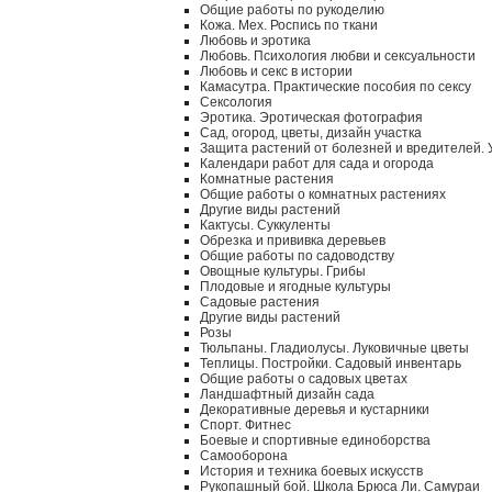
Общие работы по рукоделию
Кожа. Мех. Роспись по ткани
Любовь и эротика
Любовь. Психология любви и сексуальности
Любовь и секс в истории
Камасутра. Практические пособия по сексу
Сексология
Эротика. Эротическая фотография
Сад, огород, цветы, дизайн участка
Защита растений от болезней и вредителей.
Календари работ для сада и огорода
Комнатные растения
Общие работы о комнатных растениях
Другие виды растений
Кактусы. Суккуленты
Обрезка и прививка деревьев
Общие работы по садоводству
Овощные культуры. Грибы
Плодовые и ягодные культуры
Садовые растения
Другие виды растений
Розы
Тюльпаны. Гладиолусы. Луковичные цветы
Теплицы. Постройки. Садовый инвентарь
Общие работы о садовых цветах
Ландшафтный дизайн сада
Декоративные деревья и кустарники
Спорт. Фитнес
Боевые и спортивные единоборства
Самооборона
История и техника боевых искусств
Рукопашный бой. Школа Брюса Ли. Самураи