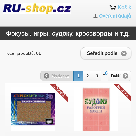
Košík
Ověření údajů
Фокусы, игры, судоку, кроссворды и т.д.
Seřadit podle
Počet produktů: 81
...
6
Předchozí
1
2
3
Další
NOVINKA
NOVINKA