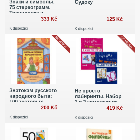
Знаки и символы.
Судоку
75 стереограмм.
Тренировка и
восстановление
333 Kč
125 Kč
зрения
K dispozici
K dispozici
NOVINKA
NOVINKA
Знатокам русского
Не просто
народного быта:
лабиринты. Набор
100 тестовых
1 и 2 комплект из
вопросов и
200 Kč
2-х книг
419 Kč
ответов
K dispozici
K dispozici
познавательной
викторины