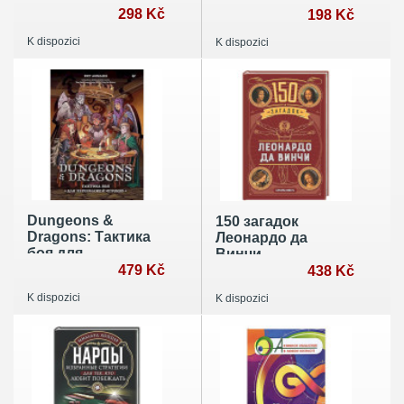
298 Kč
других
198 Kč
головоломок
K dispozici
K dispozici
Dungeons &
150 загадок
Dragons: Тактика
Леонардо да
боя для
Винчи
персонажей
479 Kč
438 Kč
игроков
K dispozici
K dispozici