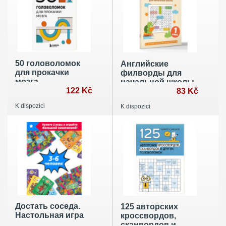
50 головоломок
Английские
для прокачки
филворды для
мозга
начальной школы.
122 Kč
1 класс
83 Kč
K dispozici
K dispozici
Достать соседа.
125 авторских
Настольная игра
кроссвордов,
сканвордов и