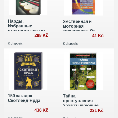
Нарды.
Умственная и
Избранные
моторная
стратегии для тех,
тренировка. От
кто любит
298 Kč
точки к точке
41 Kč
побеждать
K dispozici
K dispozici
150 загадок
Тайна
Скотленд-Ярда
преступления.
Захватывающие
438 Kč
детективные
231 Kč
задачки для