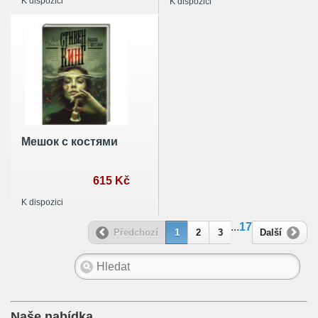
K dispozici
K dispozici
Мешок с костями
615 Kč
K dispozici
...
17
Předchozí
1
2
3
Další
Naše nabídka