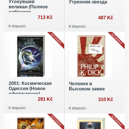
Утонувший
Утренняя звезда
великан (Полное
собрание
рассказов 2)
713 Kč
487 Kč
K dispozici
K dispozici
NOVINKA
NOVINKA
2001: Космическая
Человек в
Одиссея (Новое
Высоком замке
оформление)
291 Kč
310 Kč
K dispozici
K dispozici
NOVINKA
NOVINKA