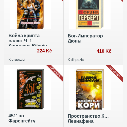
Война крипта
Бог-Император
валют Ч. 1:
Дюны
Королева Bitсoin
224 Kč
410 Kč
K dispozici
K dispozici
NOVINKA
NOVINKA
451' по
Пространство.Книга.9.Па
Фаренгейту
Левиафана