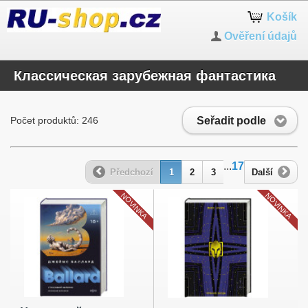
Košík
Ověření údajů
Классическая зарубежная фантастика
Seřadit podle
Počet produktů: 246
...
17
Předchozí
1
2
3
Další
NOVINKA
NOVINKA