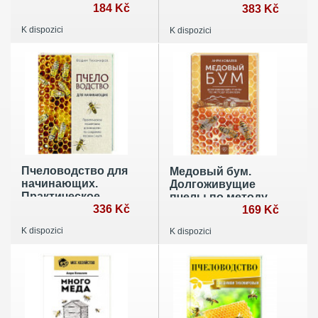
начинающих
184 Kč
пособие для
383 Kč
пчеловодов
начинающего
K dispozici
K dispozici
пчеловода
Пчеловодство для
Медовый бум.
начинающих.
Долгоживущие
Практическое
пчелы по методу
пошаговое
336 Kč
Ковалева
169 Kč
руководство по
K dispozici
K dispozici
созданию пасеки с
нуля