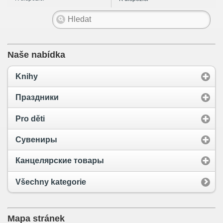
справочник
Naše nabídka
Knihy
Праздники
Pro děti
Сувениры
Канцелярские товары
Všechny kategorie
Mapa stránek