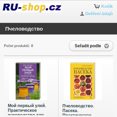
Košík
Ověření údajů
Пчеловодство
Seřadit podle
Počet produktů: 8
Мой первый улей.
Пчеловодство.
Практическое
Пасека.
руководство для
Практическое