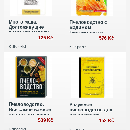
Много меда.
Пчеловодство с
Долгоживущие
Вадимом
пчелы по методу
Тихомировым
Ковалева
125 Kč
576 Kč
K dispozici
K dispozici
Пчеловодство.
Разумное
Все самое важное
пчеловодство для
для тех, кто хочет
начинающих.
стать пчеловодом
539 Kč
Полный
152 Kč
пошаговый
K dispozici
K dispozici