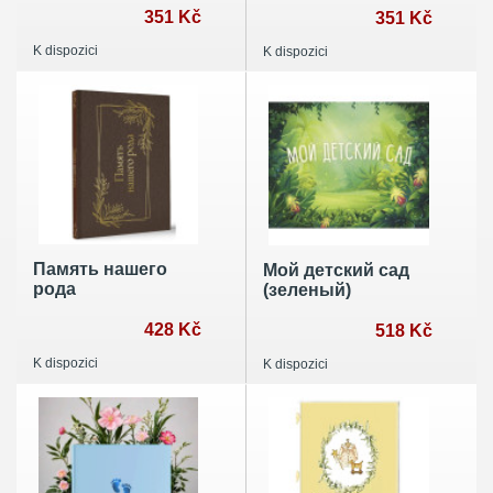
близких людях
351 Kč
близких людях
351 Kč
(летняя)
(зимняя)
K dispozici
K dispozici
Память нашего
Мой детский сад
рода
(зеленый)
428 Kč
518 Kč
K dispozici
K dispozici