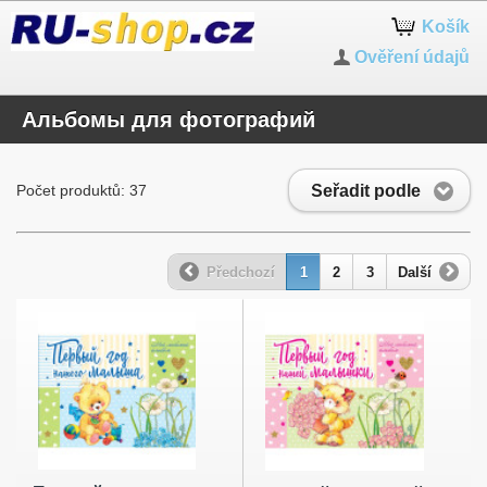
Košík
Ověření údajů
Альбомы для фотографий
Seřadit podle
Počet produktů: 37
Předchozí
1
2
3
Další