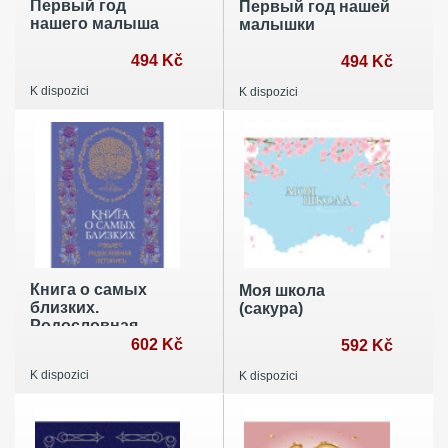
Первый год
Первый год нашей
нашего малыша
малышки
494 Kč
494 Kč
K dispozici
K dispozici
Книга о самых
Моя школа
близких.
(сакура)
Родословная
летопись
602 Kč
592 Kč
K dispozici
K dispozici