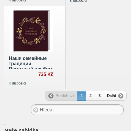
K dispozici
K dispozici
Наши семейные
традиции.
Памятный альбом
735 Kč
K dispozici
Předchozí
1
2
3
Další
Naše nabídka