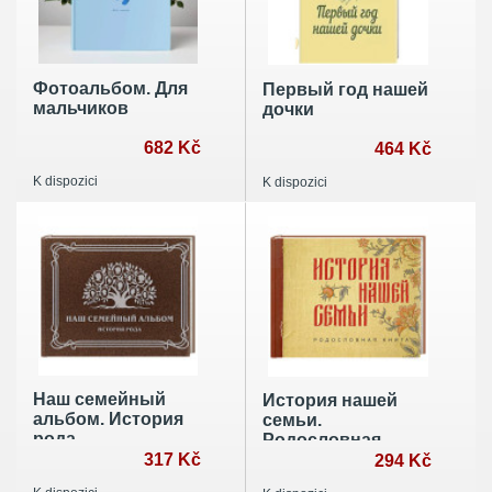
Фотоальбом. Для
Первый год нашей
мальчиков
дочки
682 Kč
464 Kč
K dispozici
K dispozici
Наш семейный
История нашей
альбом. История
семьи.
рода
Родословная
317 Kč
книга
294 Kč