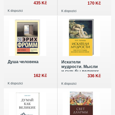
Коллективная
435 Kč
170 Kč
монография
K dispozici
K dispozici
Душа человека
Искатели
мудрости. Мысли
и судьбы великих
162 Kč
философов
336 Kč
K dispozici
K dispozici