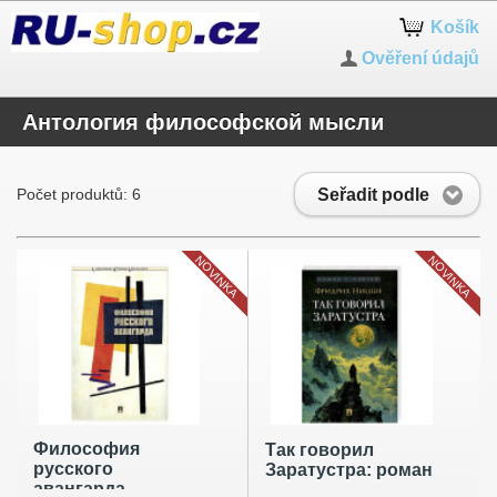
Košík
Ověření údajů
Антология философской мысли
Seřadit podle
Počet produktů: 6
NOVINKA
NOVINKA
Философия
Так говорил
русского
Заратустра: роман
авангарда.