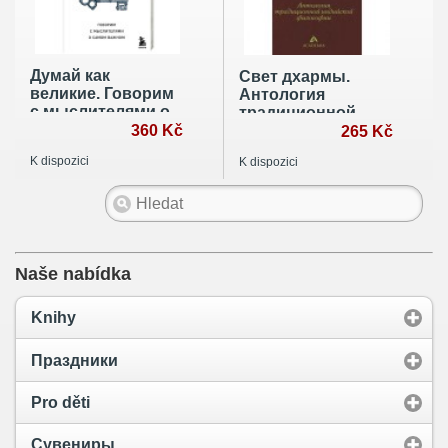
Думай как
Свет дхармы.
великие. Говорим
Антология
с мыслителями о
традиционной
самом важном
360 Kč
индийской
265 Kč
философии
K dispozici
K dispozici
Naše nabídka
Knihy
Праздники
Pro děti
Сувениры