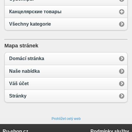
Канцелярские товары
Všechny kategorie
Mapa stránek
Domácí stránka
Naše nabídka
Váš účet
Stránky
Prohlížet celý web
Ru-shop.cz
Podmínky služby