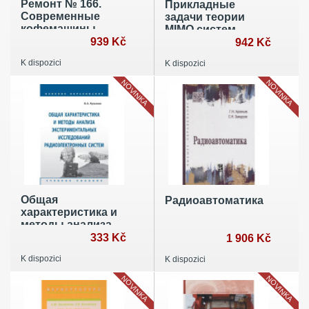
Ремонт № 166.
Прикладные
Современные
задачи теории
кофемашины
MIMO систем
939 Kč
радиолокации и
942 Kč
радиоголографии
K dispozici
K dispozici
NOVINKA
NOVINKA
Общая
Радиоавтоматика
характеристика и
методы анализа
экспериментальных
333 Kč
1 906 Kč
исследований
K dispozici
K dispozici
радиоэлектронных
систем. Учебное
NOVINKA
NOVINKA
пособие