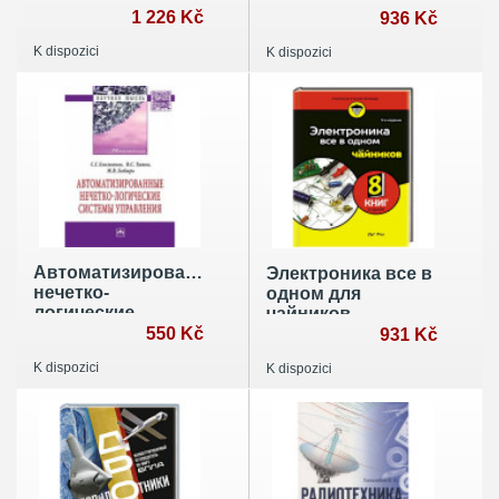
1 226 Kč
Устройство РЛС
936 Kč
РТВ ВВС.
K dispozici
K dispozici
Радиолокационная
станция П-18Р.
Часть 1
Автоматизированные
Электроника все в
нечетко-
одном для
логические
чайников
системы
550 Kč
931 Kč
управления
K dispozici
K dispozici