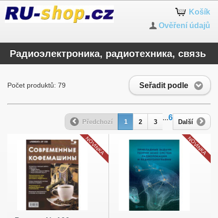
Košík
Ověření údajů
Радиоэлектроника, радиотехника, связь
Seřadit podle
Počet produktů: 79
...
6
Předchozí
1
2
3
Další
NOVINKA
NOVINKA