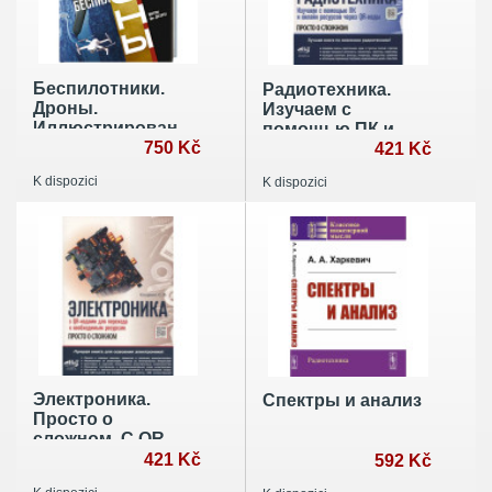
Беспилотники.
Радиотехника.
Дроны.
Изучаем с
Иллюстрированный
помощью ПК и
путеводитель по
750 Kč
онлайн-ресурсов
421 Kč
миру БПЛА
через QR-коды
K dispozici
K dispozici
Электроника.
Спектры и анализ
Просто о
сложном. С QR-
кодами для
421 Kč
592 Kč
перехода к