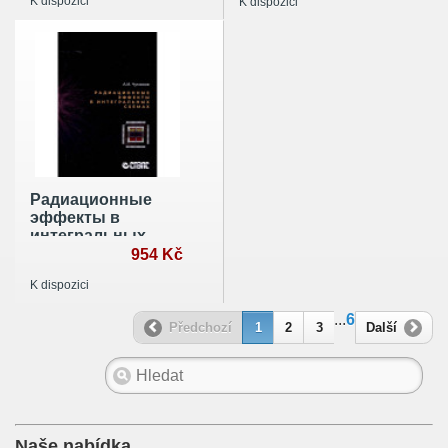
K dispozici
K dispozici
необходимым
ресурсам
Радиационные
эффекты в
интегральных
схемах
954 Kč
K dispozici
...
6
Předchozí
1
2
3
Další
Naše nabídka