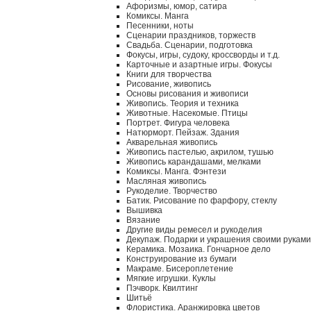
Афоризмы, юмор, сатира
Комиксы. Манга
Песенники, ноты
Сценарии праздников, торжеств
Свадьба. Сценарии, подготовка
Фокусы, игры, судоку, кроссворды и т.д.
Карточные и азартные игры. Фокусы
Книги для творчества
Рисование, живопись
Основы рисования и живописи
Живопись. Теория и техника
Животные. Насекомые. Птицы
Портрет. Фигура человека
Натюрморт. Пейзаж. Здания
Акварельная живопись
Живопись пастелью, акрилом, тушью
Живопись карандашами, мелками
Комиксы. Манга. Фэнтези
Масляная живопись
Рукоделие. Творчество
Батик. Рисование по фарфору, стеклу
Вышивка
Вязание
Другие виды ремесел и рукоделия
Декупаж. Подарки и украшения своими руками
Керамика. Мозаика. Гончарное дело
Конструирование из бумаги
Макраме. Бисероплетение
Мягкие игрушки. Куклы
Пэчворк. Квилтинг
Шитьё
Флористика. Аранжировка цветов