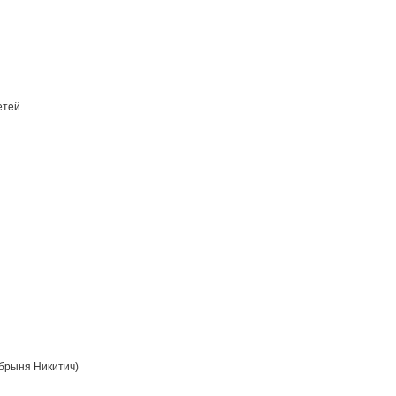
етей
брыня Никитич)