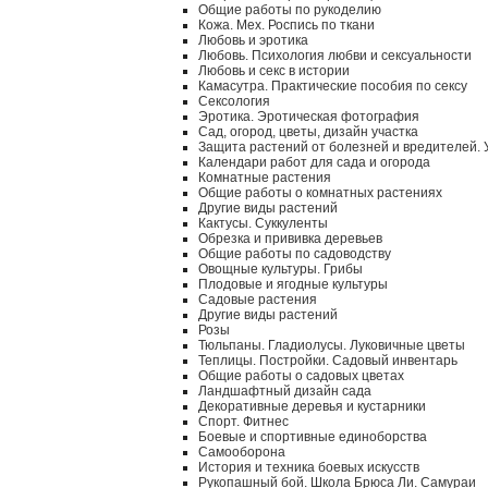
Общие работы по рукоделию
Кожа. Мех. Роспись по ткани
Любовь и эротика
Любовь. Психология любви и сексуальности
Любовь и секс в истории
Камасутра. Практические пособия по сексу
Сексология
Эротика. Эротическая фотография
Сад, огород, цветы, дизайн участка
Защита растений от болезней и вредителей.
Календари работ для сада и огорода
Комнатные растения
Общие работы о комнатных растениях
Другие виды растений
Кактусы. Суккуленты
Обрезка и прививка деревьев
Общие работы по садоводству
Овощные культуры. Грибы
Плодовые и ягодные культуры
Садовые растения
Другие виды растений
Розы
Тюльпаны. Гладиолусы. Луковичные цветы
Теплицы. Постройки. Садовый инвентарь
Общие работы о садовых цветах
Ландшафтный дизайн сада
Декоративные деревья и кустарники
Спорт. Фитнес
Боевые и спортивные единоборства
Самооборона
История и техника боевых искусств
Рукопашный бой. Школа Брюса Ли. Самураи