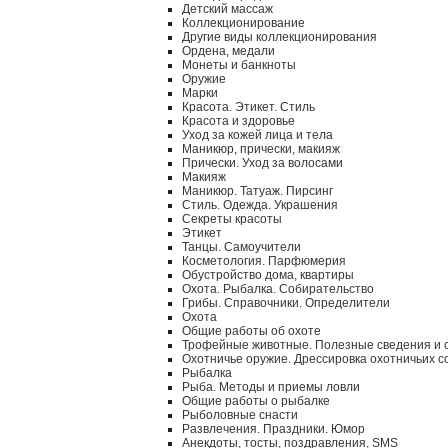
Детский массаж
Коллекционирование
Другие виды коллекционирования
Ордена, медали
Монеты и банкноты
Оружие
Марки
Красота. Этикет. Стиль
Красота и здоровье
Уход за кожей лица и тела
Маникюр, прически, макияж
Прически. Уход за волосами
Макияж
Маникюр. Татуаж. Пирсинг
Стиль. Одежда. Украшения
Секреты красоты
Этикет
Танцы. Самоучители
Косметология. Парфюмерия
Обустройство дома, квартиры
Охота. Рыбалка. Собирательство
Грибы. Справочники. Определители
Охота
Общие работы об охоте
Трофейные животные. Полезные сведения и 
Охотничье оружие. Дрессировка охотничьих с
Рыбалка
Рыба. Методы и приемы ловли
Общие работы о рыбалке
Рыболовные снасти
Развлечения. Праздники. Юмор
Анекдоты, тосты, поздравления, SMS