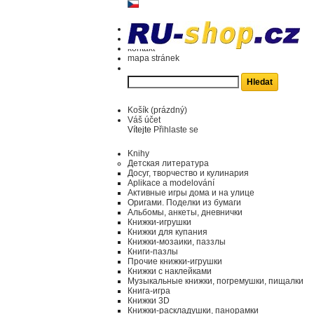
kontakt
mapa stránek
Košík
(prázdný)
Váš účet
Vítejte
Přihlaste se
Knihy
Детская литература
Досуг, творчество и кулинария
Aplikace a modelování
Активные игры дома и на улице
Оригами. Поделки из бумаги
Альбомы, анкеты, дневнички
Книжки-игрушки
Книжки для купания
Книжки-мозаики, паззлы
Книги-пазлы
Прочие книжки-игрушки
Книжки с наклейками
Музыкальные книжки, погремушки, пищалки
Книга-игра
Книжки 3D
Книжки-раскладушки, панорамки