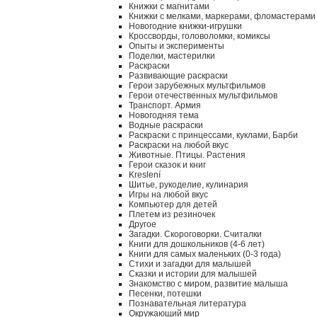
Книжки с магнитами
Книжки с мелками, маркерами, фломастерами
Новогодние книжки-игрушки
Кроссворды, головоломки, комиксы
Опыты и эксперименты
Поделки, мастерилки
Раскраски
Развивающие раскраски
Герои зарубежных мультфильмов
Герои отечественных мультфильмов
Транспорт. Армия
Новогодняя тема
Водные раскраски
Раскраски с принцессами, куклами, Барби
Раскраски на любой вкус
Животные. Птицы. Растения
Герои сказок и книг
Kreslení
Шитье, рукоделие, кулинария
Игры на любой вкус
Компьютер для детей
Плетем из резиночек
Другое
Загадки. Скороговорки. Считалки
Книги для дошкольников (4-6 лет)
Книги для самых маленьких (0-3 года)
Стихи и загадки для малышей
Сказки и истории для малышей
Знакомство с миром, развитие малыша
Песенки, потешки
Познавательная литература
Окружающий мир