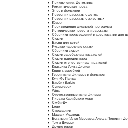
Приключения. Детективы
Романтическая проза
Эпос и фольклор
Повести и рассказы о детях
Повести и рассказы о животных
Юмор
Произведения школьной программы
Исторические повести и рассказы
Сборники произведений и хрестоматии для д
Сказки
Басни для детей
Русские народные сказки
Сборники сказок
Сказки зарубежных писателей
Сказки народов мира
Сказки отечественных писателей
Классика Уолта Диснея
Книги с вырубкой
Герои мультфильмов и фильмов
Кунг-Фу Панда
Барби / Barbie
Супергерои
Winx
Отечественные мультфильмы
Пираты Карибского моря
Скуби-Ду
Lego
Смешарики
Маша и Медведь
Богатыри (Илья Муромец, Алеша Попович, До
Том и Джерри
Другие герои