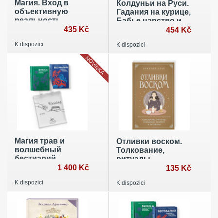
Магия. Вход в
Колдуньи на Руси.
объективную
Гадания на курице,
реальность
Бабье царство и
435 Kč
духи Оки
454 Kč
K dispozici
K dispozici
NOVINKA
Магия трав и
Отливки воском.
волшебный
Толкование,
бестиарий.
ритуалы,
Сборный
1 400 Kč
очищение,
135 Kč
комплект из 2-х
обереги и
K dispozici
K dispozici
книг с шоппером
заговоры