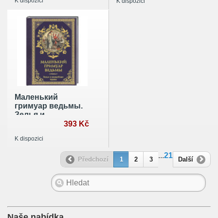
K dispozici
K dispozici
Маленький
гримуар ведьмы.
Зелья и
волшебные травы
393 Kč
K dispozici
...
21
Předchozí
1
2
3
Další
Naše nabídka