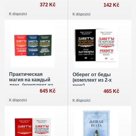
все случаи жизни.
372 Kč
первооснов. Круги
142 Kč
Реальные
существования
K dispozici
K dispozici
заклинания,
сознания
собранные за 40
лет практики
Практическая
Оберег от беды
магия на каждый
(комплект из 2-х
день (комплект из
книг)
3-х книг)
645 Kč
465 Kč
K dispozici
K dispozici