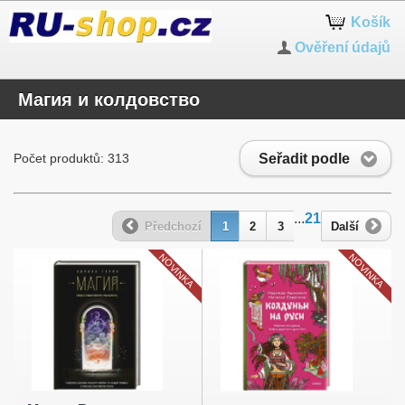
Košík
Ověření údajů
Магия и колдовство
Seřadit podle
Počet produktů: 313
...
21
Předchozí
1
2
3
Další
NOVINKA
NOVINKA