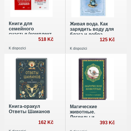
Книги для
Живая вода. Как
семейного
зарядить воду для
счастья (комплект
блага и добра.
из 2-х книг)
518 Kč
Секреты знахарки
125 Kč
K dispozici
K dispozici
Книга-оракул
Магические
Ответы Шаманов
животные.
Легенды и
162 Kč
суеверия
393 Kč