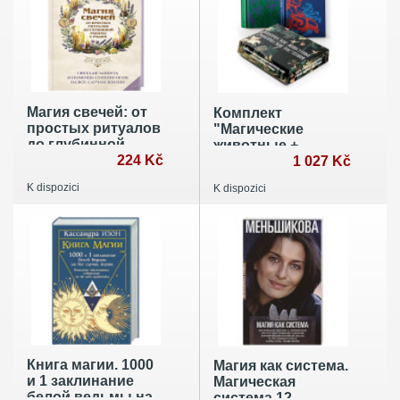
Магия свечей: от
Комплект
простых ритуалов
"Магические
до глубинной
животные +
работы с родом.
224 Kč
Магические
1 027 Kč
Светлая защита и
растения"
K dispozici
K dispozici
помощь стихии
огня на все случаи
жизни
Книга магии. 1000
Магия как система.
и 1 заклинание
Магическая
белой ведьмы на
система 12