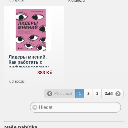
K dispozici
K dispozici
Лидеры мнений.
Как работать с
инфлюенсерами:
от письма-
383 Kč
предложения до
K dispozici
успешных
коллабораций
Předchozí
1
2
3
Další
Naše nabídka