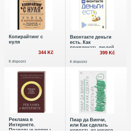
Копирайтинг с
Вконтакте деньги
нуля
есть. Как
привлекать людей
344 Kč
в сообщества и
399 Kč
зарабатывать
K dispozici
K dispozici
Реклама в
Пиар да Винчи,
Интернете.
или Как сделать
Правовые нормы
новость из ничего