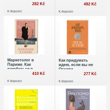
и кейсы
282 Kč
492 Kč
K dispozici
K dispozici
Маркетолог в
Как придумать
Париже. Как
идею, если вы не
влюбиться в
Огилви
науку и обрести
410 Kč
277 Kč
голос через блог,
K dispozici
K dispozici
чтобы открыть
агентство в
Париже