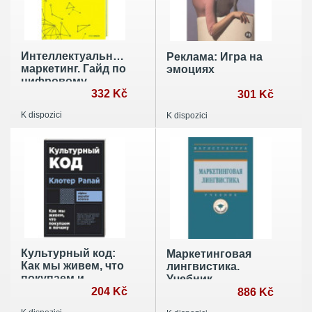
Интеллектуальный
Реклама: Игра на
маркетинг. Гайд по
эмоциях
цифровому
маркетингу в эру
332 Kč
301 Kč
искусственного
K dispozici
K dispozici
интеллекта
Культурный код:
Маркетинговая
Как мы живем, что
лингвистика.
покупаем и
Учебник
почему
204 Kč
886 Kč