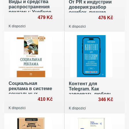
Виды и средства
От PR к индустрии
распространения
доверия:разбор
рекламы: Учебное
ошибок, лучшие
пособие
479 Kč
практики и
476 Kč
проверенные
K dispozici
K dispozici
решения
Социальная
Контент для
реклама в системе
Telegram. Как
социальных
завоевать любовь
коммуникаций и
410 Kč
подписчиков и
346 Kč
социального
вырастить
K dispozici
K dispozici
управления.
продажи
Монография