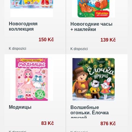
Новогодняя
Новогодние часы
коллекция
+ наклейки
150 Kč
139 Kč
K dispozici
K dispozici
Модницы
Волшебные
огоньки. Ёлочка
друзей
83 Kč
876 Kč