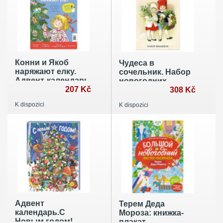
Конни и Якоб
Чудеса в
наряжают елку.
сочельник. Набор
Адвент-календарь
новогодних
для малышей
207 Kč
флажков
308 Kč
K dispozici
K dispozici
Адвент
Терем Деда
календарь.С
Мороза: книжка-
Новым годом!
плакат