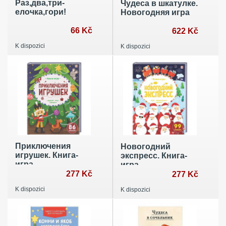
Раз,два,три-
Чудеса в шкатулке.
елочка,гори!
Новогодняя игра
66 Kč
622 Kč
K dispozici
K dispozici
Приключения
Новогодний
игрушек. Книга-
экспресс. Книга-
игра
игра
277 Kč
277 Kč
K dispozici
K dispozici