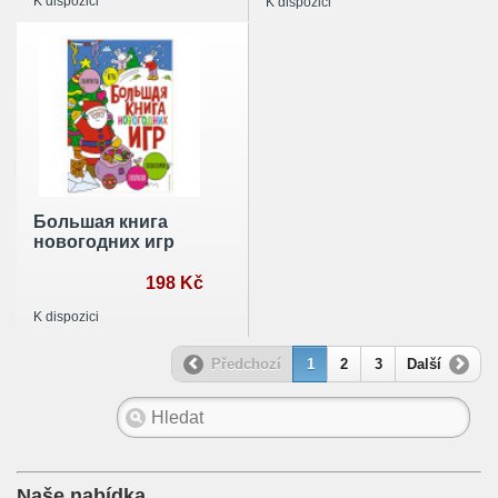
K dispozici
K dispozici
Большая книга
новогодних игр
198 Kč
K dispozici
Předchozí
1
2
3
Další
Naše nabídka