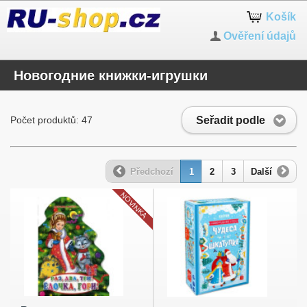
Košík
Ověření údajů
Новогодние книжки-игрушки
Seřadit podle
Počet produktů: 47
Předchozí
1
2
3
Další
NOVINKA