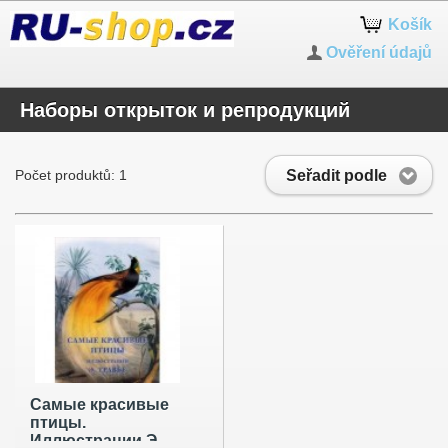
Košík
Ověření údajů
Наборы открыток и репродукций
Seřadit podle
Počet produktů: 1
Самые красивые
птицы.
Иллюстрации Э.