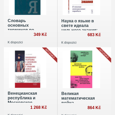
Словарь
Наука о языке в
основных
свете идеала
терминов по
цельного знания:
научно-
349 Kč
В поисках
683 Kč
технической и
интегральных
K dispozici
K dispozici
инновационной
парадигм
политике
NOVINKA
NOVINKA
Венецианская
Великая
республика и
математическая
Московское
война
царство в
1 268 Kč
864 Kč
правление