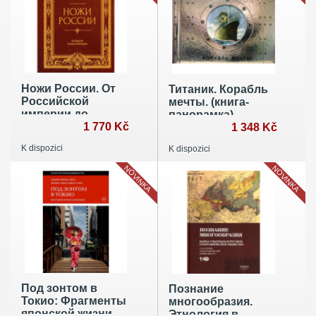
Ножи России. От
Титаник. Корабль
Российской
мечты. (книга-
империи до
панорамка)
Российской
1 770 Kč
1 348 Kč
Федерации.
K dispozici
K dispozici
Большая
энциклопедия
NOVINKA
NOVINKA
Под зонтом в
Познание
Токио: Фрагменты
многообразия.
японской жизни
Этнология в