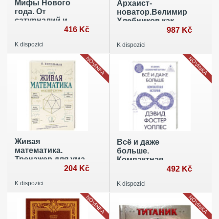
Мифы Нового
Архаист-
года. От
новатор.Велимир
сатурналий и
Хлебников как
Йоля до Крампуса
416 Kč
зеркало мира идей
987 Kč
и Снегурочки
Серебряного века
K dispozici
K dispozici
NOVINKA
NOVINKA
Живая
Всё и даже
математика.
больше.
Тренажер для ума
Компактная
204 Kč
история
492 Kč
бесконечности
K dispozici
K dispozici
NOVINKA
NOVINKA