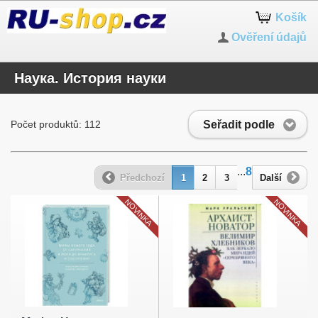
Košík
Ověření údajů
Наука. История науки
Seřadit podle
Počet produktů: 112
...
8
Předchozí
1
2
3
Další
NOVINKA
NOVINKA