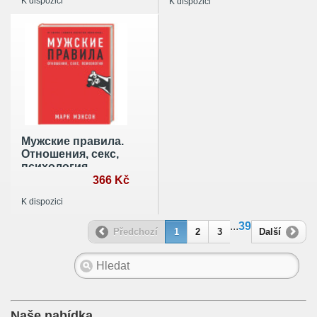
K dispozici
K dispozici
Мужские правила.
Отношения, секс,
психология
366 Kč
K dispozici
...
39
Předchozí
1
2
3
Další
Naše nabídka