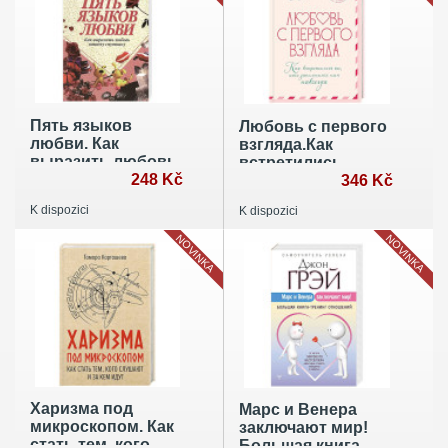
Пять языков
Любовь с первого
любви. Как
взгляда.Как
выразить любовь
встретились
вашему спутнику.
248 Kč
те,кто запомнился
346 Kč
37-е изд
нам навсегда
K dispozici
K dispozici
NOVINKA
NOVINKA
Харизма под
Марс и Венера
микроскопом. Как
заключают мир!
стать тем, кого
Большая книга-