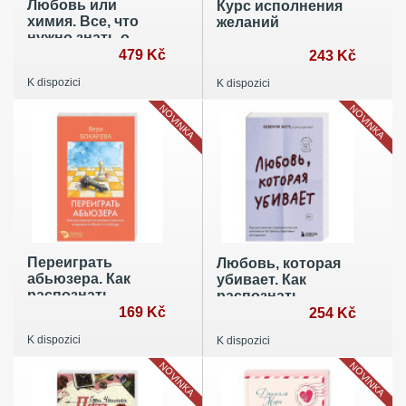
Любовь или
Курс исполнения
химия. Все, что
желаний
нужно знать о
главном чувстве:
479 Kč
243 Kč
в рифмах, прозе и
K dispozici
K dispozici
нотах
NOVINKA
NOVINKA
Переиграть
Любовь, которая
абьюзера. Как
убивает. Как
распознать
распознать
психологического
169 Kč
психологическое
254 Kč
хищника и
насилие и
K dispozici
K dispozici
обрести свободу
построить
здоровые
NOVINKA
NOVINKA
отношения