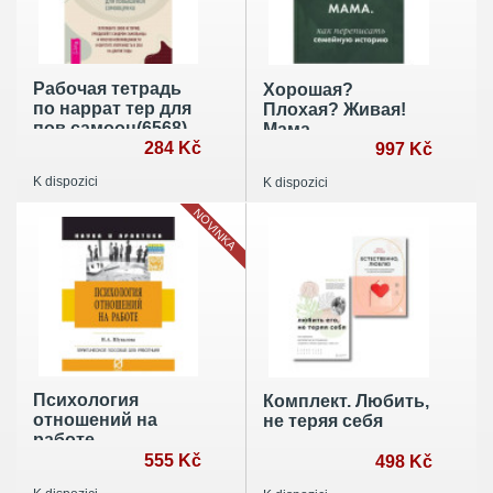
Рабочая тетрадь
Хорошая?
по наррат тер для
Плохая? Живая!
пов самооц(6568)
Мама
284 Kč
997 Kč
K dispozici
K dispozici
NOVINKA
Психология
Комплект. Любить,
отношений на
не теряя себя
работе
555 Kč
498 Kč