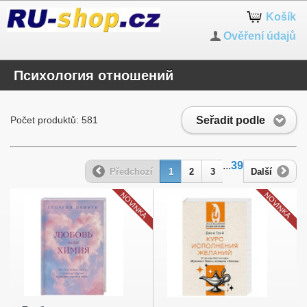
Košík
Ověření údajů
Психология отношений
Seřadit podle
Počet produktů: 581
...
39
Předchozí
1
2
3
Další
NOVINKA
NOVINKA