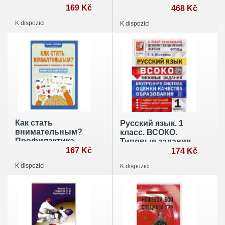
материалы к
169 Kč
468 Kč
учебнику Т. А.
K dispozici
K dispozici
Ладыженской
Как стать
Русский язык. 1
внимательным?
класс. ВСОКО.
Профилактика
Типовые задания.
проблем в
167 Kč
11 вариантов.
174 Kč
обучении: тренинг
ФГОС
K dispozici
K dispozici
для детей 9-10 лет