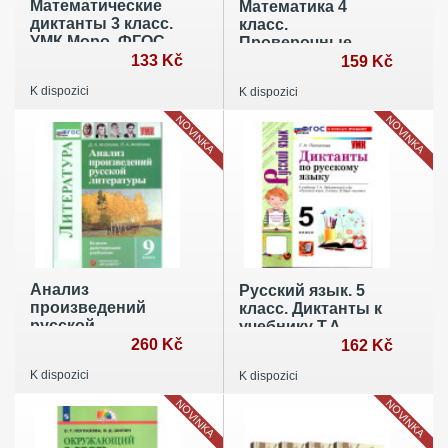
Математические
Математика 4
диктанты 3 класс.
класс.
УМК Моро. ФГОС
Проверочные
НОВЫЙ (к новому
133 Kč
работы к учебнику
159 Kč
учебнику)
М.И. Моро и другие
K dispozici
K dispozici
к новому учебнику
NOVINKA
NOVINKA
Анализ
Русский язык. 5
произведений
класс. Диктанты к
русской
учебнику Т.А.
литературы. 9
260 Kč
Ладыженской
162 Kč
класс
K dispozici
K dispozici
NOVINKA
NOVINKA