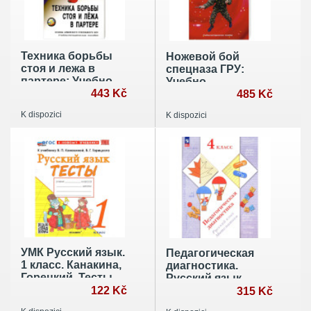
Техника борьбы
Ножевой бой
стоя и лежа в
спецназа ГРУ:
партере: Учебно-
Учебно-
методическое
443 Kč
методическое
485 Kč
пособие
пособие
K dispozici
K dispozici
УМК Русский язык.
Педагогическая
1 класс. Канакина,
диагностика.
Горецкий. Тесты.
Русский язык.
ФГОС
122 Kč
Математика: 4
315 Kč
класс: Рабочая