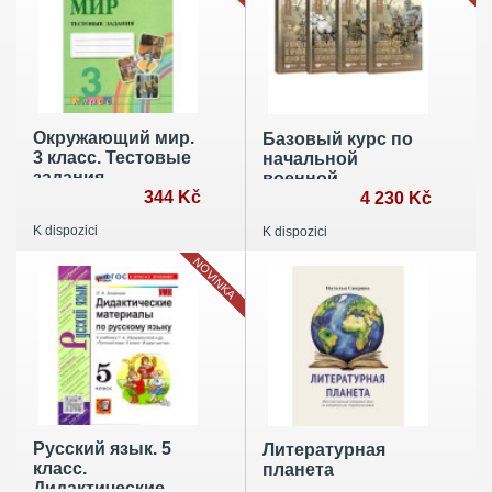
Окружающий мир.
Базовый курс по
3 класс. Тестовые
начальной
задания
военной
344 Kč
подготовке. В 4-х
4 230 Kč
частях
K dispozici
K dispozici
NOVINKA
Русский язык. 5
Литературная
класс.
планета
Дидактические