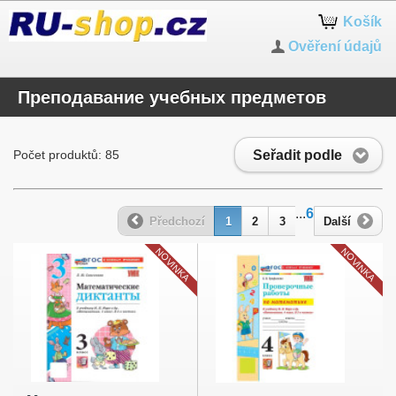
Košík
Ověření údajů
Преподавание учебных предметов
Seřadit podle
Počet produktů: 85
...
6
Předchozí
1
2
3
Další
NOVINKA
NOVINKA