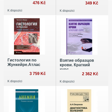
здоровье
476 Kč
лимфаденопатии
349 Kč
лимфатической
на
K dispozici
K dispozici
системы и почему
догоспитальном
это важно
этапе.
(закрашенный
Руководство для
обрез)
врачей
Гистология по
Взятие образцов
Жункейре.Атлас
крови. Краткий
курс
3 759 Kč
2 362 Kč
K dispozici
K dispozici