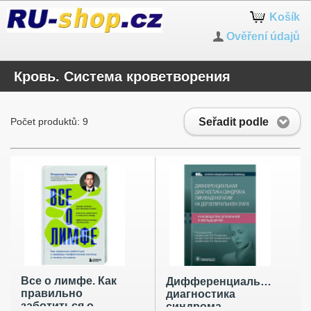
Košík
Ověření údajů
Кровь. Система кроветворения
Seřadit podle
Počet produktů: 9
Все о лимфе. Как
Дифференциальная
правильно
диагностика
заботиться о
синдрома