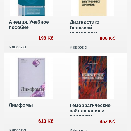
Анемия. Учебное
Диагностика
пособие
болезней
внутренних
198 Kč
органов. Том 4.
806 Kč
Диагностика
K dispozici
K dispozici
болезней системы
крови
Лимфомы
Геморрагические
заболевания и
синдромы
610 Kč
452 Kč
K dispozici
K dispozici