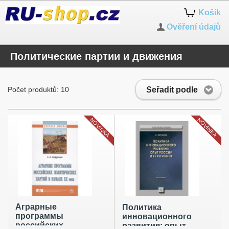
Košík
Ověření údajů
Политические партии и движения
Seřadit podle
Počet produktů: 10
NOVINKA
NOVINKA
Аграрные
Политика
программы
инновационного
российских
развития: опыт