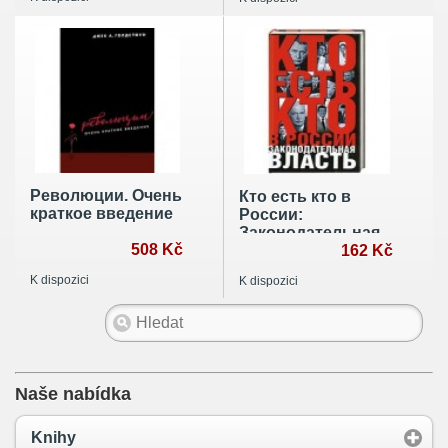
Союз науки и
публицистики. 2-е
изд. Гуревич С.М.
Революции. Очень
Кто есть кто в
краткое введение
России:
Законодательная
508 Kč
власть
162 Kč
K dispozici
K dispozici
Naše nabídka
Knihy