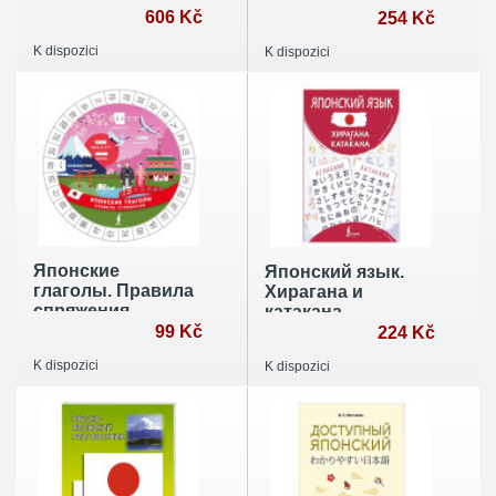
запоминания
606 Kč
Японская
254 Kč
письменность
K dispozici
K dispozici
через ассоциации
Японские
Японский язык.
глаголы. Правила
Хирагана и
спряжения
катакана
99 Kč
224 Kč
K dispozici
K dispozici