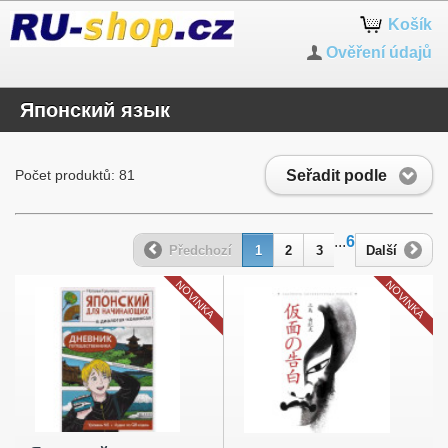
Košík
Ověření údajů
Японский язык
Seřadit podle
Počet produktů: 81
...
6
Předchozí
1
2
3
Další
NOVINKA
NOVINKA