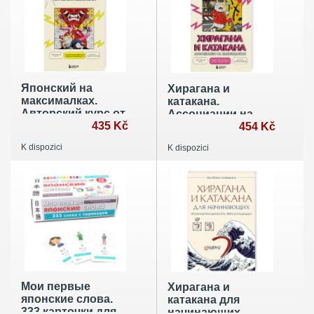
Японский на
Хирагана и
максималках.
катакана.
Авторский курс от
Ассоциации на
основателя самой
435 Kč
максималках
454 Kč
популярной
K dispozici
K dispozici
школы японского
языка в СНГ
Мои первые
Хирагана и
японские слова.
катакана для
333 карточки для
начинающих.