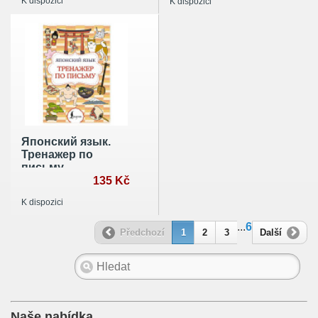
K dispozici
K dispozici
Японский язык.
Тренажер по
письму
135 Kč
K dispozici
...
6
Předchozí
1
2
3
Další
Naše nabídka