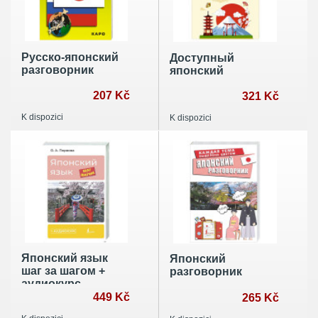
Русско-японский
Доступный
разговорник
японский
207 Kč
321 Kč
K dispozici
K dispozici
Японский язык
Японский
шаг за шагом +
разговорник
аудиокурс
449 Kč
265 Kč