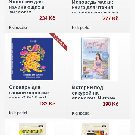
Японский для
Исповедь маски:
начинающих в
книга для чтения
диалогах-
на японском языке
комиксах: дневник
234 Kč
377 Kč
путешественника
K dispozici
K dispozici
NOVINKA
Словарь для
Истории под
записи японских
сакурой на
слов (15х15 см)
японском. Читаем
(Красочный тигр)
182 Kč
с удовольствием
198 Kč
и повышаем
K dispozici
K dispozici
уровень (N5)