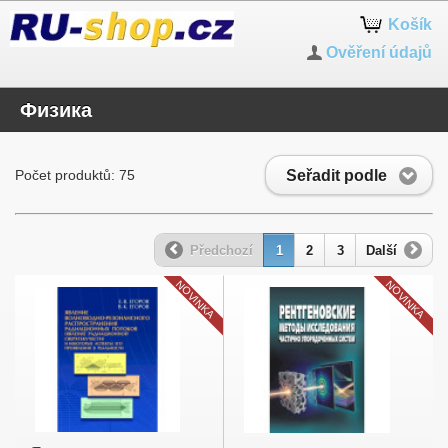
Košík
Ověření údajů
Физика
Seřadit podle
Počet produktů: 75
Předchozí
1
2
3
Další
NOVINKA
NOVINKA