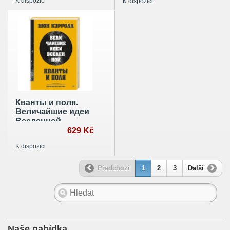
K dispozici
K dispozici
механики
Кванты и поля.
Величайшие идеи
Вселенной
629 Kč
K dispozici
Předchozí
1
2
3
Další
Naše nabídka