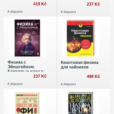
хаос,противоречия
419 Kč
популярном
237 Kč
и
изложении
K dispozici
K dispozici
непредсказуемость
нашей жизни
Физика с
Квантовая физика
Эйнштейном.
для чайников
Ключевые идеи в
популярном
237 Kč
498 Kč
изложении
K dispozici
K dispozici