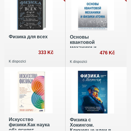
Физика для всех
Основы
квантовой
механики и
333 Kč
физики атома.
476 Kč
Учебное пособие
K dispozici
K dispozici
Искусство
Физика с
физики.Как наука
Хокингом.
объясняет
Ключевые идеи в