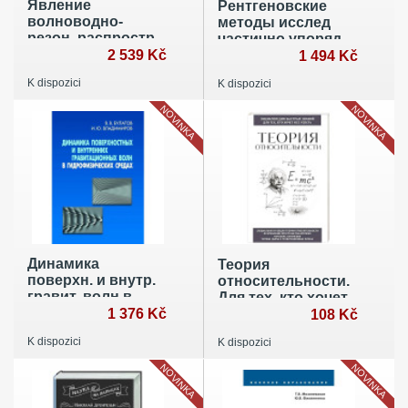
Явление
Рентгеновские
волноводно-
методы исслед
резон. распростр
частично упоряд
радиац потоков
2 539 Kč
систем
1 494 Kč
K dispozici
K dispozici
NOVINKA
NOVINKA
Динамика
Теория
поверхн. и внутр.
относительности.
гравит. волн в
Для тех, кто хочет
гидрофиз
1 376 Kč
все успеть
108 Kč
K dispozici
K dispozici
NOVINKA
NOVINKA