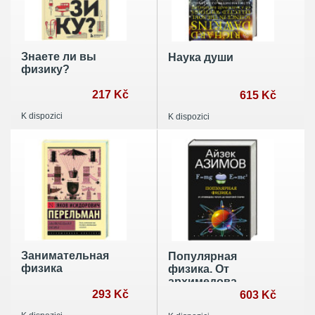
Знаете ли вы
Наука души
физику?
217 Kč
615 Kč
K dispozici
K dispozici
Занимательная
Популярная
физика
физика. От
архимедова
293 Kč
рычага до
603 Kč
квантовой