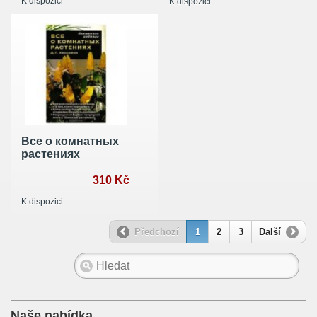
K dispozici
K dispozici
Все о комнатных
растениях
310 Kč
K dispozici
Předchozí
1
2
3
Další
Naše nabídka