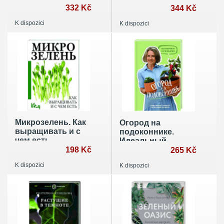
ухода за
332 Kč
по уходу за
344 Kč
комнатными
комнатными
K dispozici
K dispozici
растениями в
растениями
альтернативном
грунте
Микрозелень. Как
Огород на
выращивать и с
подоконнике.
чем есть
Идеальный
198 Kč
урожай не выходя
265 Kč
из дома
K dispozici
K dispozici