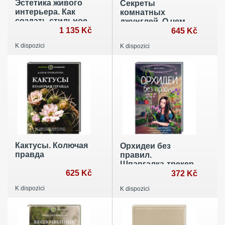
Эстетика живого
Секреты
интерьера. Как
комнатных
создать стильное
джунглей. О чем
пространство с
1 135 Kč
молчат растения и
645 Kč
помощью
как понять, что им
K dispozici
K dispozici
комнатных
нужно на самом
растений
деле
Кактусы. Колючая
Орхидеи без
правда
правил.
Шпаргалка-трекер
625 Kč
по уходу за
372 Kč
самыми
K dispozici
K dispozici
красивыми и
капризными
цветами