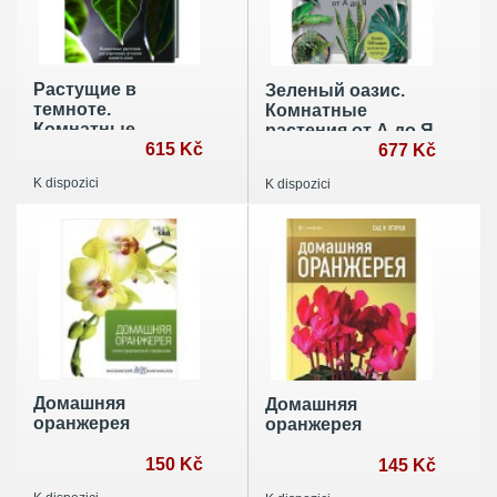
Растущие в
Зеленый оазис.
темноте.
Комнатные
Комнатные
растения от А до Я
растения для
615 Kč
677 Kč
укромных уголков
K dispozici
K dispozici
вашего дома
Домашняя
Домашняя
оранжерея
оранжерея
150 Kč
145 Kč