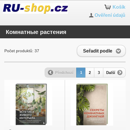
Košík
Ověření údajů
Комнатные растения
Seřadit podle
Počet produktů: 37
Předchozí
1
2
3
Další