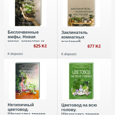
Беспочвенные
Заклинатель
мифы. Новая
комнатных
жизнь комнатных
растений.
растений в
625 Kč
Секретные
677 Kč
альтернативном
лайфхаки от
K dispozici
K dispozici
грунте
профессионального
цветовода
Нетипичный
Цветовод на всю
цветовод.
голову.
Шпаргалка-трекер
Шпаргалка-трекер