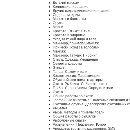
Детский массаж
Коллекционирование
Другие виды коллекционирования
Ордена, медали
Монеты и банкноты
Оружие
Марки
Красота. Этикет. Стиль
Красота и здоровье
Уход за кожей лица и тела
Маникюр, прически, макияж
Прически. Уход за волосами
Макияж
Маникюр. Татуаж. Пирсинг
Стиль. Одежда. Украшения
Секреты красоты
Этикет
Танцы. Самоучители
Косметология. Парфюмерия
Обустройство дома, квартиры
Охота. Рыбалка. Собирательство
Грибы. Справочники. Определители
Охота
Общие работы об охоте
Трофейные животные. Полезные сведения и 
Охотничье оружие. Дрессировка охотничьих с
Рыбалка
Рыба. Методы и приемы ловли
Общие работы о рыбалке
Рыболовные снасти
Развлечения. Праздники. Юмор
Анекдоты, тосты, поздравления, SMS