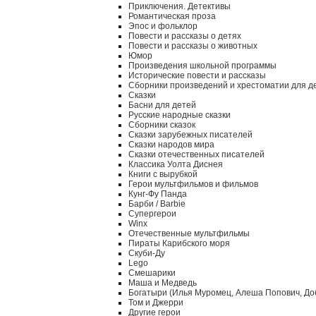
Приключения. Детективы
Романтическая проза
Эпос и фольклор
Повести и рассказы о детях
Повести и рассказы о животных
Юмор
Произведения школьной программы
Исторические повести и рассказы
Сборники произведений и хрестоматии для д
Сказки
Басни для детей
Русские народные сказки
Сборники сказок
Сказки зарубежных писателей
Сказки народов мира
Сказки отечественных писателей
Классика Уолта Диснея
Книги с вырубкой
Герои мультфильмов и фильмов
Кунг-Фу Панда
Барби / Barbie
Супергерои
Winx
Отечественные мультфильмы
Пираты Карибского моря
Скуби-Ду
Lego
Смешарики
Маша и Медведь
Богатыри (Илья Муромец, Алеша Попович, До
Том и Джерри
Другие герои