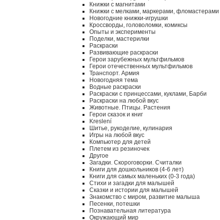
Книжки с магнитами
Книжки с мелками, маркерами, фломастерами
Новогодние книжки-игрушки
Кроссворды, головоломки, комиксы
Опыты и эксперименты
Поделки, мастерилки
Раскраски
Развивающие раскраски
Герои зарубежных мультфильмов
Герои отечественных мультфильмов
Транспорт. Армия
Новогодняя тема
Водные раскраски
Раскраски с принцессами, куклами, Барби
Раскраски на любой вкус
Животные. Птицы. Растения
Герои сказок и книг
Kreslení
Шитье, рукоделие, кулинария
Игры на любой вкус
Компьютер для детей
Плетем из резиночек
Другое
Загадки. Скороговорки. Считалки
Книги для дошкольников (4-6 лет)
Книги для самых маленьких (0-3 года)
Стихи и загадки для малышей
Сказки и истории для малышей
Знакомство с миром, развитие малыша
Песенки, потешки
Познавательная литература
Окружающий мир