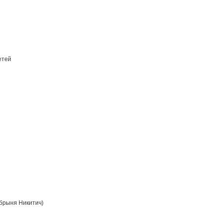
етей
брыня Никитич)