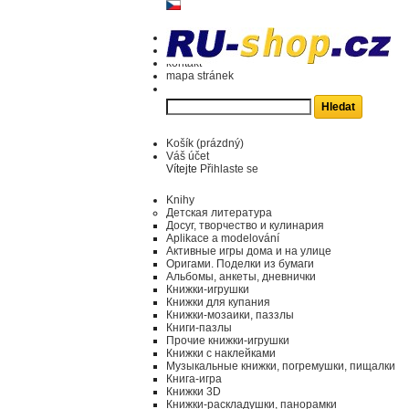
kontakt
mapa stránek
Košík
(prázdný)
Váš účet
Vítejte
Přihlaste se
Knihy
Детская литература
Досуг, творчество и кулинария
Aplikace a modelování
Активные игры дома и на улице
Оригами. Поделки из бумаги
Альбомы, анкеты, дневнички
Книжки-игрушки
Книжки для купания
Книжки-мозаики, паззлы
Книги-пазлы
Прочие книжки-игрушки
Книжки с наклейками
Музыкальные книжки, погремушки, пищалки
Книга-игра
Книжки 3D
Книжки-раскладушки, панорамки