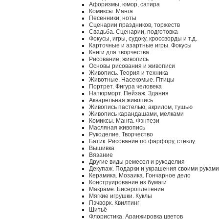
Афоризмы, юмор, сатира
Комиксы. Манга
Песенники, ноты
Сценарии праздников, торжеств
Свадьба. Сценарии, подготовка
Фокусы, игры, судоку, кроссворды и т.д.
Карточные и азартные игры. Фокусы
Книги для творчества
Рисование, живопись
Основы рисования и живописи
Живопись. Теория и техника
Животные. Насекомые. Птицы
Портрет. Фигура человека
Натюрморт. Пейзаж. Здания
Акварельная живопись
Живопись пастелью, акрилом, тушью
Живопись карандашами, мелками
Комиксы. Манга. Фэнтези
Масляная живопись
Рукоделие. Творчество
Батик. Рисование по фарфору, стеклу
Вышивка
Вязание
Другие виды ремесел и рукоделия
Декупаж. Подарки и украшения своими руками
Керамика. Мозаика. Гончарное дело
Конструирование из бумаги
Макраме. Бисероплетение
Мягкие игрушки. Куклы
Пэчворк. Квилтинг
Шитьё
Флористика. Аранжировка цветов