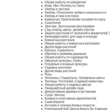
Общие работы по рукоделию
Кожа. Мех. Роспись по ткани
Любовь и эротика
Любовь. Психология любви и сексуальности
Любовь и секс в истории
Камасутра. Практические пособия по сексу
Сексология
Эротика. Эротическая фотография
Сад, огород, цветы, дизайн участка
Защита растений от болезней и вредителей.
Календари работ для сада и огорода
Комнатные растения
Общие работы о комнатных растениях
Другие виды растений
Кактусы. Суккуленты
Обрезка и прививка деревьев
Общие работы по садоводству
Овощные культуры. Грибы
Плодовые и ягодные культуры
Садовые растения
Другие виды растений
Розы
Тюльпаны. Гладиолусы. Луковичные цветы
Теплицы. Постройки. Садовый инвентарь
Общие работы о садовых цветах
Ландшафтный дизайн сада
Декоративные деревья и кустарники
Спорт. Фитнес
Боевые и спортивные единоборства
Самооборона
История и техника боевых искусств
Рукопашный бой. Школа Брюса Ли. Самураи