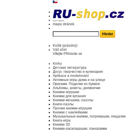
kontakt
mapa stránek
Košík
(prázdný)
Váš účet
Vítejte
Přihlaste se
Knihy
Детская литература
Досуг, творчество и кулинария
Aplikace a modelování
Активные игры дома и на улице
Оригами. Поделки из бумаги
Альбомы, анкеты, дневнички
Книжки-игрушки
Книжки для купания
Книжки-мозаики, паззлы
Книги-пазлы
Прочие книжки-игрушки
Книжки с наклейками
Музыкальные книжки, погремушки, пищалки
Книга-игра
Книжки 3D
Книжки-раскладушки, панорамки