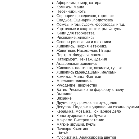
Афоризмы, юмор, сатира
Комиксы. Манга
Песенники, ноты
Сценарии праздников, торжеств
Свадьба. Сценарии, подготовка
Фокусы, игры, судоку, кроссворды и т.д.
Карточные и азартные игры. Фокусы
Книги для творчества
Рисование, живопись
Основы рисования и живописи
Живопись. Теория и техника
Животные. Насекомые. Птицы
Портрет. Фигура человека
Натюрморт. Пейзаж. Здания
Акварельная живопись
Живопись пастелью, акрилом, тушью
Живопись карандашами, мелками
Комиксы. Манга. Фэнтези
Масляная живопись
Рукоделие. Творчество
Батик. Рисование по фарфору, стеклу
Вышивка
Вязание
Другие виды ремесел и рукоделия
Декупаж. Подарки и украшения своими руками
Керамика. Мозаика. Гончарное дело
Конструирование из бумаги
Макраме. Бисероплетение
Мягкие игрушки. Куклы
Пэчворк. Квилтинг
Шитьё
Флористика. Аранжировка цветов