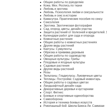
Общие работы по рукоделию
Кожа. Мех. Роспись по ткани
Любовь и эротика
Любовь. Психология любви и сексуальности
Любовь и секс в истории
Камасутра. Практические пособия по сексу
Сексология
Эротика. Эротическая фотография
Сад, огород, цветы, дизайн участка
Защита растений от болезней и вредителей.
Календари работ для сада и огорода
Комнатные растения
Общие работы о комнатных растениях
Другие виды растений
Кактусы. Суккуленты
Обрезка и прививка деревьев
Общие работы по садоводству
Овощные культуры. Грибы
Плодовые и ягодные культуры
Садовые растения
Другие виды растений
Розы
Тюльпаны. Гладиолусы. Луковичные цветы
Теплицы. Постройки. Садовый инвентарь
Общие работы о садовых цветах
Ландшафтный дизайн сада
Декоративные деревья и кустарники
Спорт. Фитнес
Боевые и спортивные единоборства
Самооборона
История и техника боевых искусств
Рукопашный бой. Школа Брюса Ли. Самураи