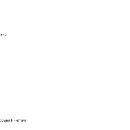
етей
брыня Никитич)