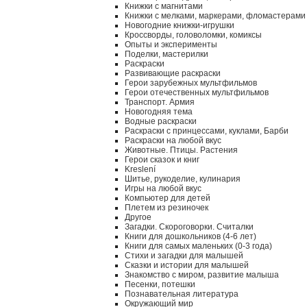
Книжки с магнитами
Книжки с мелками, маркерами, фломастерами
Новогодние книжки-игрушки
Кроссворды, головоломки, комиксы
Опыты и эксперименты
Поделки, мастерилки
Раскраски
Развивающие раскраски
Герои зарубежных мультфильмов
Герои отечественных мультфильмов
Транспорт. Армия
Новогодняя тема
Водные раскраски
Раскраски с принцессами, куклами, Барби
Раскраски на любой вкус
Животные. Птицы. Растения
Герои сказок и книг
Kreslení
Шитье, рукоделие, кулинария
Игры на любой вкус
Компьютер для детей
Плетем из резиночек
Другое
Загадки. Скороговорки. Считалки
Книги для дошкольников (4-6 лет)
Книги для самых маленьких (0-3 года)
Стихи и загадки для малышей
Сказки и истории для малышей
Знакомство с миром, развитие малыша
Песенки, потешки
Познавательная литература
Окружающий мир