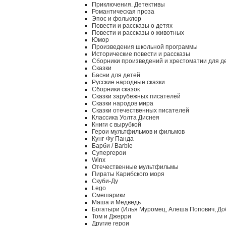
Приключения. Детективы
Романтическая проза
Эпос и фольклор
Повести и рассказы о детях
Повести и рассказы о животных
Юмор
Произведения школьной программы
Исторические повести и рассказы
Сборники произведений и хрестоматии для д
Сказки
Басни для детей
Русские народные сказки
Сборники сказок
Сказки зарубежных писателей
Сказки народов мира
Сказки отечественных писателей
Классика Уолта Диснея
Книги с вырубкой
Герои мультфильмов и фильмов
Кунг-Фу Панда
Барби / Barbie
Супергерои
Winx
Отечественные мультфильмы
Пираты Карибского моря
Скуби-Ду
Lego
Смешарики
Маша и Медведь
Богатыри (Илья Муромец, Алеша Попович, До
Том и Джерри
Другие герои