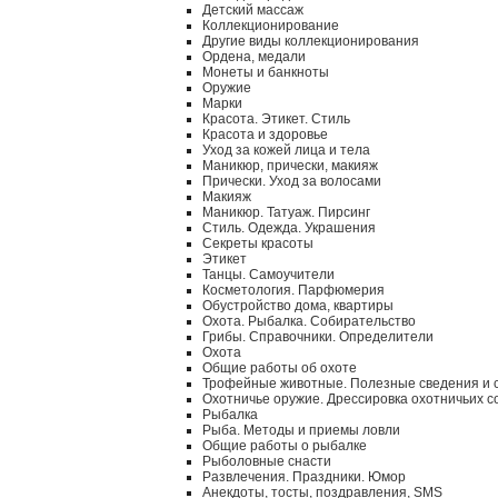
Детский массаж
Коллекционирование
Другие виды коллекционирования
Ордена, медали
Монеты и банкноты
Оружие
Марки
Красота. Этикет. Стиль
Красота и здоровье
Уход за кожей лица и тела
Маникюр, прически, макияж
Прически. Уход за волосами
Макияж
Маникюр. Татуаж. Пирсинг
Стиль. Одежда. Украшения
Секреты красоты
Этикет
Танцы. Самоучители
Косметология. Парфюмерия
Обустройство дома, квартиры
Охота. Рыбалка. Собирательство
Грибы. Справочники. Определители
Охота
Общие работы об охоте
Трофейные животные. Полезные сведения и 
Охотничье оружие. Дрессировка охотничьих с
Рыбалка
Рыба. Методы и приемы ловли
Общие работы о рыбалке
Рыболовные снасти
Развлечения. Праздники. Юмор
Анекдоты, тосты, поздравления, SMS