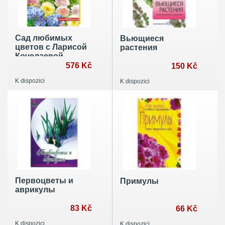
Сад любимых
Вьющиеся
цветов с Ларисой
растения
Кочелаевой
576 Kč
150 Kč
K dispozici
K dispozici
Первоцветы и
Примулы
аврикулы
83 Kč
66 Kč
K dispozici
K dispozici