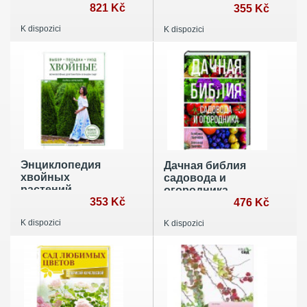
821 Kč
355 Kč
K dispozici
K dispozici
Энциклопедия
Дачная библия
хвойных
садовода и
растений.
огородника
Вечнозелёные
353 Kč
476 Kč
долгожители в
K dispozici
K dispozici
вашем саду