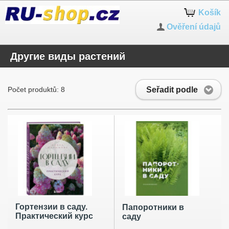
Košík
Ověření údajů
Другие виды растений
Seřadit podle
Počet produktů: 8
Гортензии в саду.
Папоротники в
Практический курс
саду