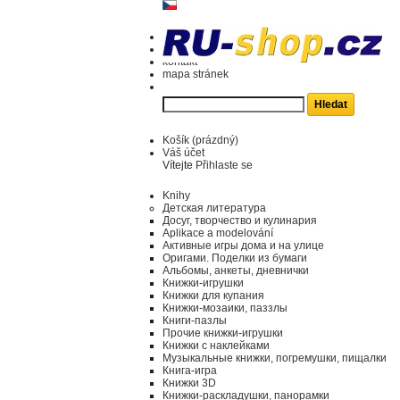
kontakt
mapa stránek
Košík
(prázdný)
Váš účet
Vítejte
Přihlaste se
Knihy
Детская литература
Досуг, творчество и кулинария
Aplikace a modelování
Активные игры дома и на улице
Оригами. Поделки из бумаги
Альбомы, анкеты, дневнички
Книжки-игрушки
Книжки для купания
Книжки-мозаики, паззлы
Книги-пазлы
Прочие книжки-игрушки
Книжки с наклейками
Музыкальные книжки, погремушки, пищалки
Книга-игра
Книжки 3D
Книжки-раскладушки, панорамки