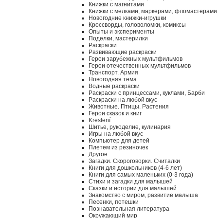
Книжки с магнитами
Книжки с мелками, маркерами, фломастерами
Новогодние книжки-игрушки
Кроссворды, головоломки, комиксы
Опыты и эксперименты
Поделки, мастерилки
Раскраски
Развивающие раскраски
Герои зарубежных мультфильмов
Герои отечественных мультфильмов
Транспорт. Армия
Новогодняя тема
Водные раскраски
Раскраски с принцессами, куклами, Барби
Раскраски на любой вкус
Животные. Птицы. Растения
Герои сказок и книг
Kreslení
Шитье, рукоделие, кулинария
Игры на любой вкус
Компьютер для детей
Плетем из резиночек
Другое
Загадки. Скороговорки. Считалки
Книги для дошкольников (4-6 лет)
Книги для самых маленьких (0-3 года)
Стихи и загадки для малышей
Сказки и истории для малышей
Знакомство с миром, развитие малыша
Песенки, потешки
Познавательная литература
Окружающий мир