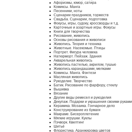
Афоризмы, юмор, сатира
Комиксы. Манга
Песенники, ноты
Сценарии праздников, торжеств
Свадьба. Сценарии, подготовка
Фокусы, игры, судоку, кроссворды и т.д.
Карточные и азартные игры. Фокусы
Книги для творчества
Рисование, живопись
Основы рисования и живописи
Живопись. Теория и техника
Животные. Насекомые. Птицы
Портрет. Фигура человека
Натюрморт. Пейзаж. Здания
Акварельная живопись
Живопись пастелью, акрилом, тушью
Живопись карандашами, мелками
Комиксы. Манга. Фэнтези
Масляная живопись
Рукоделие. Творчество
Батик. Рисование по фарфору, стеклу
Вышивка
Вязание
Другие виды ремесел и рукоделия
Декупаж. Подарки и украшения своими руками
Керамика. Мозаика. Гончарное дело
Конструирование из бумаги
Макраме. Бисероплетение
Мягкие игрушки. Куклы
Пэчворк. Квилтинг
Шитьё
Флористика. Аранжировка цветов