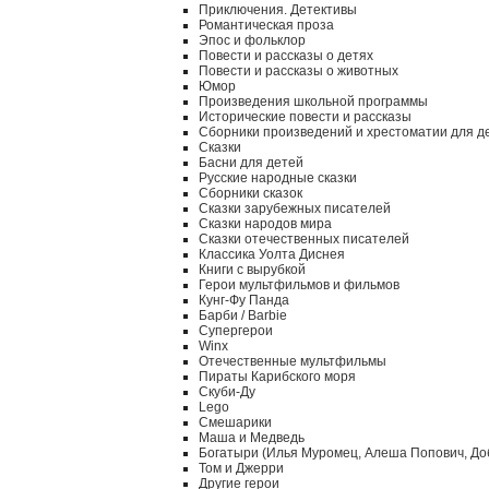
Приключения. Детективы
Романтическая проза
Эпос и фольклор
Повести и рассказы о детях
Повести и рассказы о животных
Юмор
Произведения школьной программы
Исторические повести и рассказы
Сборники произведений и хрестоматии для д
Сказки
Басни для детей
Русские народные сказки
Сборники сказок
Сказки зарубежных писателей
Сказки народов мира
Сказки отечественных писателей
Классика Уолта Диснея
Книги с вырубкой
Герои мультфильмов и фильмов
Кунг-Фу Панда
Барби / Barbie
Супергерои
Winx
Отечественные мультфильмы
Пираты Карибского моря
Скуби-Ду
Lego
Смешарики
Маша и Медведь
Богатыри (Илья Муромец, Алеша Попович, До
Том и Джерри
Другие герои