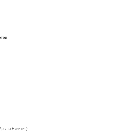
етей
брыня Никитич)