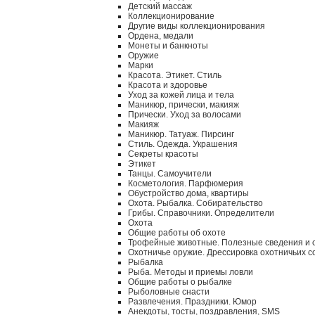
Детский массаж
Коллекционирование
Другие виды коллекционирования
Ордена, медали
Монеты и банкноты
Оружие
Марки
Красота. Этикет. Стиль
Красота и здоровье
Уход за кожей лица и тела
Маникюр, прически, макияж
Прически. Уход за волосами
Макияж
Маникюр. Татуаж. Пирсинг
Стиль. Одежда. Украшения
Секреты красоты
Этикет
Танцы. Самоучители
Косметология. Парфюмерия
Обустройство дома, квартиры
Охота. Рыбалка. Собирательство
Грибы. Справочники. Определители
Охота
Общие работы об охоте
Трофейные животные. Полезные сведения и 
Охотничье оружие. Дрессировка охотничьих с
Рыбалка
Рыба. Методы и приемы ловли
Общие работы о рыбалке
Рыболовные снасти
Развлечения. Праздники. Юмор
Анекдоты, тосты, поздравления, SMS