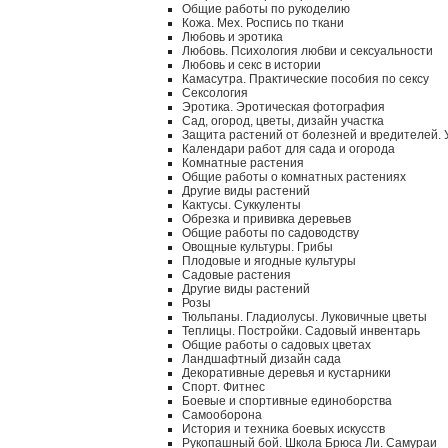
Общие работы по рукоделию
Кожа. Мех. Роспись по ткани
Любовь и эротика
Любовь. Психология любви и сексуальности
Любовь и секс в истории
Камасутра. Практические пособия по сексу
Сексология
Эротика. Эротическая фотография
Сад, огород, цветы, дизайн участка
Защита растений от болезней и вредителей.
Календари работ для сада и огорода
Комнатные растения
Общие работы о комнатных растениях
Другие виды растений
Кактусы. Суккуленты
Обрезка и прививка деревьев
Общие работы по садоводству
Овощные культуры. Грибы
Плодовые и ягодные культуры
Садовые растения
Другие виды растений
Розы
Тюльпаны. Гладиолусы. Луковичные цветы
Теплицы. Постройки. Садовый инвентарь
Общие работы о садовых цветах
Ландшафтный дизайн сада
Декоративные деревья и кустарники
Спорт. Фитнес
Боевые и спортивные единоборства
Самооборона
История и техника боевых искусств
Рукопашный бой. Школа Брюса Ли. Самураи