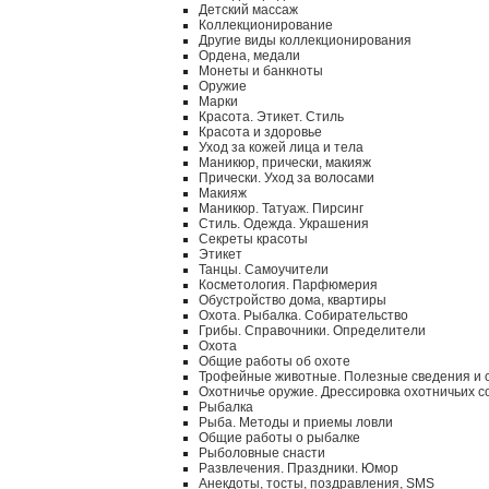
Детский массаж
Коллекционирование
Другие виды коллекционирования
Ордена, медали
Монеты и банкноты
Оружие
Марки
Красота. Этикет. Стиль
Красота и здоровье
Уход за кожей лица и тела
Маникюр, прически, макияж
Прически. Уход за волосами
Макияж
Маникюр. Татуаж. Пирсинг
Стиль. Одежда. Украшения
Секреты красоты
Этикет
Танцы. Самоучители
Косметология. Парфюмерия
Обустройство дома, квартиры
Охота. Рыбалка. Собирательство
Грибы. Справочники. Определители
Охота
Общие работы об охоте
Трофейные животные. Полезные сведения и 
Охотничье оружие. Дрессировка охотничьих с
Рыбалка
Рыба. Методы и приемы ловли
Общие работы о рыбалке
Рыболовные снасти
Развлечения. Праздники. Юмор
Анекдоты, тосты, поздравления, SMS