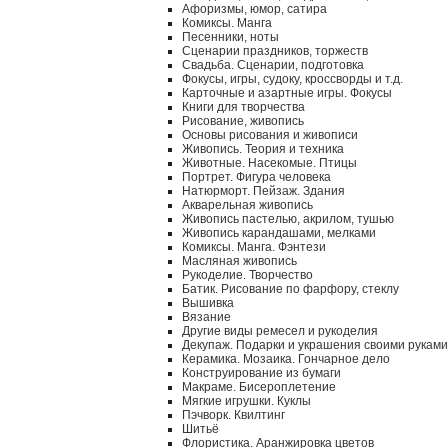
Афоризмы, юмор, сатира
Комиксы. Манга
Песенники, ноты
Сценарии праздников, торжеств
Свадьба. Сценарии, подготовка
Фокусы, игры, судоку, кроссворды и т.д.
Карточные и азартные игры. Фокусы
Книги для творчества
Рисование, живопись
Основы рисования и живописи
Живопись. Теория и техника
Животные. Насекомые. Птицы
Портрет. Фигура человека
Натюрморт. Пейзаж. Здания
Акварельная живопись
Живопись пастелью, акрилом, тушью
Живопись карандашами, мелками
Комиксы. Манга. Фэнтези
Масляная живопись
Рукоделие. Творчество
Батик. Рисование по фарфору, стеклу
Вышивка
Вязание
Другие виды ремесел и рукоделия
Декупаж. Подарки и украшения своими руками
Керамика. Мозаика. Гончарное дело
Конструирование из бумаги
Макраме. Бисероплетение
Мягкие игрушки. Куклы
Пэчворк. Квилтинг
Шитьё
Флористика. Аранжировка цветов