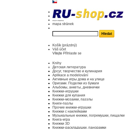
kontakt
mapa stránek
Košík
(prázdný)
Váš účet
Vítejte
Přihlaste se
Knihy
Детская литература
Досуг, творчество и кулинария
Aplikace a modelování
Активные игры дома и на улице
Оригами. Поделки из бумаги
Альбомы, анкеты, дневнички
Книжки-игрушки
Книжки для купания
Книжки-мозаики, паззлы
Книги-пазлы
Прочие книжки-игрушки
Книжки с наклейками
Музыкальные книжки, погремушки, пищалки
Книга-игра
Книжки 3D
Книжки-раскладушки, панорамки