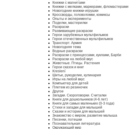
Книжки с магнитами
Книжки с мелками, маркерами, фломастерами
Новогодние книжки-игрушки
Кроссворды, головоломки, комиксы
Опыты и эксперименты
Поделки, мастерилки
Раскраски
Развивающие раскраски
Герои зарубежных мультфильмов
Герои отечественных мультфильмов
Транспорт. Армия
Новогодняя тема
Водные раскраски
Раскраски с принцессами, куклами, Барби
Раскраски на любой вкус
Животные. Птицы. Растения
Герои сказок и книг
Kreslení
Шитье, рукоделие, кулинария
Игры на любой вкус
Компьютер для детей
Плетем из резиночек
Другое
Загадки. Скороговорки. Считалки
Книги для дошкольников (4-6 лет)
Книги для самых маленьких (0-3 года)
Стихи и загадки для малышей
Сказки и истории для малышей
Знакомство с миром, развитие малыша
Песенки, потешки
Познавательная литература
Окружающий мир