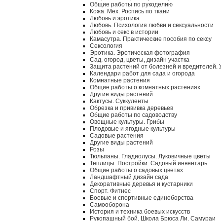
Общие работы по рукоделию
Кожа. Мех. Роспись по ткани
Любовь и эротика
Любовь. Психология любви и сексуальности
Любовь и секс в истории
Камасутра. Практические пособия по сексу
Сексология
Эротика. Эротическая фотография
Сад, огород, цветы, дизайн участка
Защита растений от болезней и вредителей.
Календари работ для сада и огорода
Комнатные растения
Общие работы о комнатных растениях
Другие виды растений
Кактусы. Суккуленты
Обрезка и прививка деревьев
Общие работы по садоводству
Овощные культуры. Грибы
Плодовые и ягодные культуры
Садовые растения
Другие виды растений
Розы
Тюльпаны. Гладиолусы. Луковичные цветы
Теплицы. Постройки. Садовый инвентарь
Общие работы о садовых цветах
Ландшафтный дизайн сада
Декоративные деревья и кустарники
Спорт. Фитнес
Боевые и спортивные единоборства
Самооборона
История и техника боевых искусств
Рукопашный бой. Школа Брюса Ли. Самураи