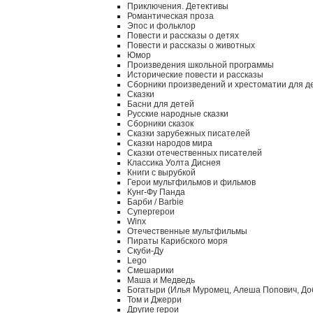
Приключения. Детективы
Романтическая проза
Эпос и фольклор
Повести и рассказы о детях
Повести и рассказы о животных
Юмор
Произведения школьной программы
Исторические повести и рассказы
Сборники произведений и хрестоматии для д
Сказки
Басни для детей
Русские народные сказки
Сборники сказок
Сказки зарубежных писателей
Сказки народов мира
Сказки отечественных писателей
Классика Уолта Диснея
Книги с вырубкой
Герои мультфильмов и фильмов
Кунг-Фу Панда
Барби / Barbie
Супергерои
Winx
Отечественные мультфильмы
Пираты Карибского моря
Скуби-Ду
Lego
Смешарики
Маша и Медведь
Богатыри (Илья Муромец, Алеша Попович, До
Том и Джерри
Другие герои