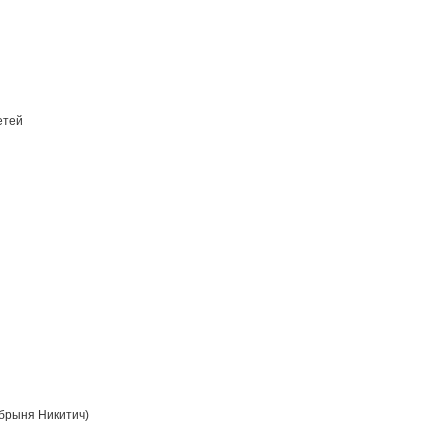
етей
брыня Никитич)