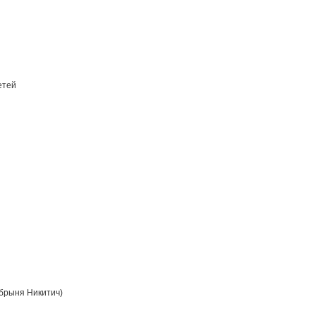
етей
брыня Никитич)