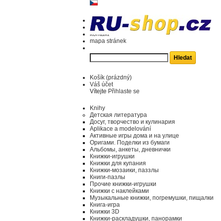
kontakt
mapa stránek
Košík
(prázdný)
Váš účet
Vítejte
Přihlaste se
Knihy
Детская литература
Досуг, творчество и кулинария
Aplikace a modelování
Активные игры дома и на улице
Оригами. Поделки из бумаги
Альбомы, анкеты, дневнички
Книжки-игрушки
Книжки для купания
Книжки-мозаики, паззлы
Книги-пазлы
Прочие книжки-игрушки
Книжки с наклейками
Музыкальные книжки, погремушки, пищалки
Книга-игра
Книжки 3D
Книжки-раскладушки, панорамки