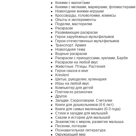
Книжки с магнитами
Книжки с мелками, маркерами, фломастерами
Новогодние книжки-игрушки
Кроссворды, головоломки, комиксы
Опыты и эксперименты
Поделки, мастерилки
Раскраски
Развивающие раскраски
Герои зарубежных мультфильмов
Герои отечественных мультфильмов
Транспорт. Армия
Новогодняя тема
Водные раскраски
Раскраски с принцессами, куклами, Барби
Раскраски на любой вкус
Животные. Птицы. Растения
Герои сказок и книг
Kreslení
Шитье, рукоделие, кулинария
Игры на любой вкус
Компьютер для детей
Плетем из резиночек
Другое
Загадки. Скороговорки. Считалки
Книги для дошкольников (4-6 лет)
Книги для самых маленьких (0-3 года)
Стихи и загадки для малышей
Сказки и истории для малышей
Знакомство с миром, развитие малыша
Песенки, потешки
Познавательная литература
Окружающий мир