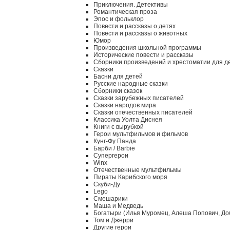
Приключения. Детективы
Романтическая проза
Эпос и фольклор
Повести и рассказы о детях
Повести и рассказы о животных
Юмор
Произведения школьной программы
Исторические повести и рассказы
Сборники произведений и хрестоматии для д
Сказки
Басни для детей
Русские народные сказки
Сборники сказок
Сказки зарубежных писателей
Сказки народов мира
Сказки отечественных писателей
Классика Уолта Диснея
Книги с вырубкой
Герои мультфильмов и фильмов
Кунг-Фу Панда
Барби / Barbie
Супергерои
Winx
Отечественные мультфильмы
Пираты Карибского моря
Скуби-Ду
Lego
Смешарики
Маша и Медведь
Богатыри (Илья Муромец, Алеша Попович, До
Том и Джерри
Другие герои