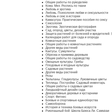
Общие работы по рукоделию
Кожа. Мех. Роспись по ткани
Любовь и эротика
Любовь. Психология любви и сексуальности
Любовь и секс в истории
Камасутра. Практические пособия по сексу
Сексология
Эротика. Эротическая фотография
Сад, огород, цветы, дизайн участка
Защита растений от болезней и вредителей.
Календари работ для сада и огорода
Комнатные растения
Общие работы о комнатных растениях
Другие виды растений
Кактусы. Суккуленты
Обрезка и прививка деревьев
Общие работы по садоводству
Овощные культуры. Грибы
Плодовые и ягодные культуры
Садовые растения
Другие виды растений
Розы
Тюльпаны. Гладиолусы. Луковичные цветы
Теплицы. Постройки. Садовый инвентарь
Общие работы о садовых цветах
Ландшафтный дизайн сада
Декоративные деревья и кустарники
Спорт. Фитнес
Боевые и спортивные единоборства
Самооборона
История и техника боевых искусств
Рукопашный бой. Школа Брюса Ли. Самураи