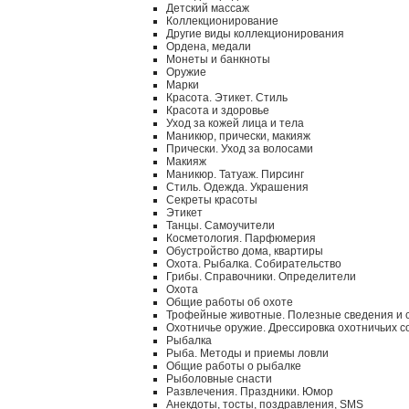
Детский массаж
Коллекционирование
Другие виды коллекционирования
Ордена, медали
Монеты и банкноты
Оружие
Марки
Красота. Этикет. Стиль
Красота и здоровье
Уход за кожей лица и тела
Маникюр, прически, макияж
Прически. Уход за волосами
Макияж
Маникюр. Татуаж. Пирсинг
Стиль. Одежда. Украшения
Секреты красоты
Этикет
Танцы. Самоучители
Косметология. Парфюмерия
Обустройство дома, квартиры
Охота. Рыбалка. Собирательство
Грибы. Справочники. Определители
Охота
Общие работы об охоте
Трофейные животные. Полезные сведения и 
Охотничье оружие. Дрессировка охотничьих с
Рыбалка
Рыба. Методы и приемы ловли
Общие работы о рыбалке
Рыболовные снасти
Развлечения. Праздники. Юмор
Анекдоты, тосты, поздравления, SMS