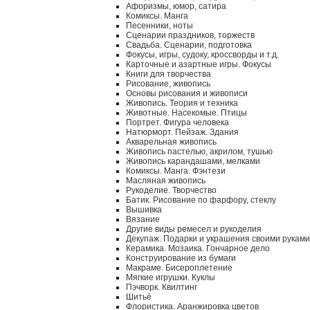
Афоризмы, юмор, сатира
Комиксы. Манга
Песенники, ноты
Сценарии праздников, торжеств
Свадьба. Сценарии, подготовка
Фокусы, игры, судоку, кроссворды и т.д.
Карточные и азартные игры. Фокусы
Книги для творчества
Рисование, живопись
Основы рисования и живописи
Живопись. Теория и техника
Животные. Насекомые. Птицы
Портрет. Фигура человека
Натюрморт. Пейзаж. Здания
Акварельная живопись
Живопись пастелью, акрилом, тушью
Живопись карандашами, мелками
Комиксы. Манга. Фэнтези
Масляная живопись
Рукоделие. Творчество
Батик. Рисование по фарфору, стеклу
Вышивка
Вязание
Другие виды ремесел и рукоделия
Декупаж. Подарки и украшения своими руками
Керамика. Мозаика. Гончарное дело
Конструирование из бумаги
Макраме. Бисероплетение
Мягкие игрушки. Куклы
Пэчворк. Квилтинг
Шитьё
Флористика. Аранжировка цветов