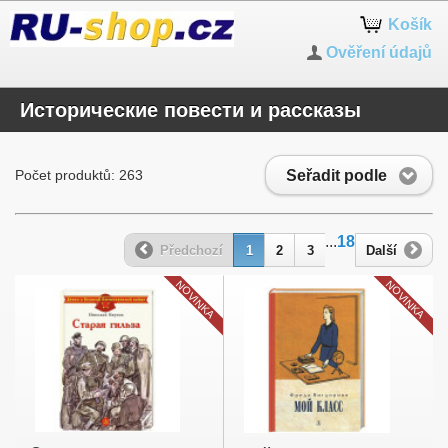
Košík
Ověření údajů
Исторические повести и рассказы
Seřadit podle
Počet produktů: 263
...
18
Předchozí
1
2
3
Další
NOVINKA
NOVINKA