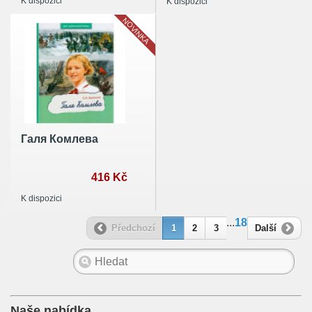
K dispozici
K dispozici
NOVINKA
Галя Комлева
416 Kč
K dispozici
...
18
Předchozí
1
2
3
Další
Naše nabídka