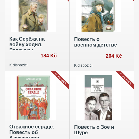
Как Серёжа на
Повесть о
войну ходил.
военном детстве
Рассказы
184 Kč
204 Kč
K dispozici
K dispozici
NOVINKA
NOVINKA
Отважное сердце.
Повесть о Зое и
Повесть об
Шуре
Александре