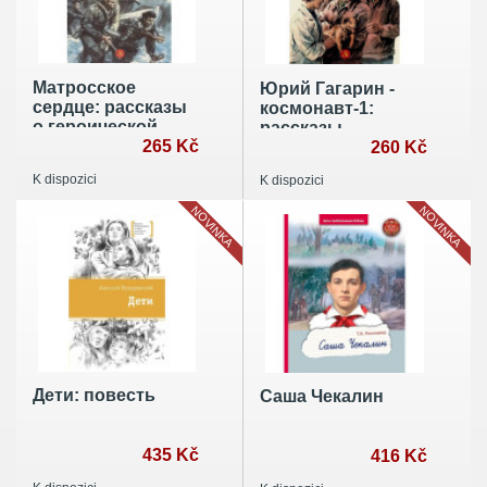
Матросское
Юрий Гагарин -
сердце: рассказы
космонавт-1:
о героической
рассказы
обороне
265 Kč
260 Kč
Севастополя
K dispozici
K dispozici
NOVINKA
NOVINKA
Дети: повесть
Саша Чекалин
435 Kč
416 Kč