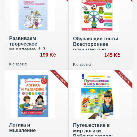
Развиваем
Обучающие тесты.
творческое
Всестороннее
мышление. 1-2
развитие для
классы. Рабочая
190 Kč
детей 3-4 лет
145 Kč
тетрадь
K dispozici
K dispozici
NOVINKA
NOVINKA
Логика и
Путешествие в
мышление
мир логики .
Рабочая тетрадь