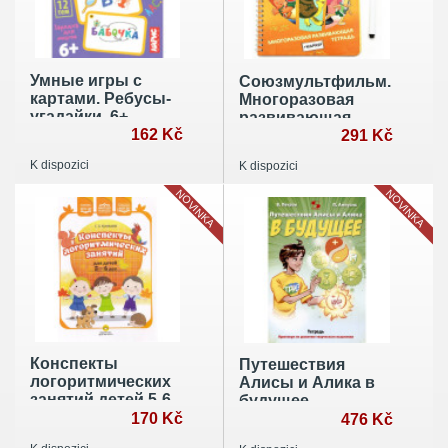
Умные игры с
Союзмультфильм.
картами. Ребусы-
Многоразовая
угадайки. 6+
развивающая
162 Kč
тетрадь + МАРКЕР.
291 Kč
Серия
K dispozici
K dispozici
«Пиши.Стирай»
(арт.СМ2070709)
NOVINKA
NOVINKA
Конспекты
Путешествия
логоритмических
Алисы и Алика в
занятий детей 5-6
будущее.
лет (ФГОС ДО)
170 Kč
Практикум по
476 Kč
развитию