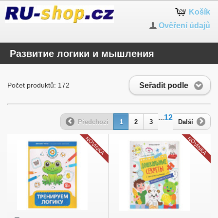
Košík
Ověření údajů
Развитие логики и мышления
Seřadit podle
Počet produktů: 172
...
12
Předchozí
1
2
3
Další
NOVINKA
NOVINKA