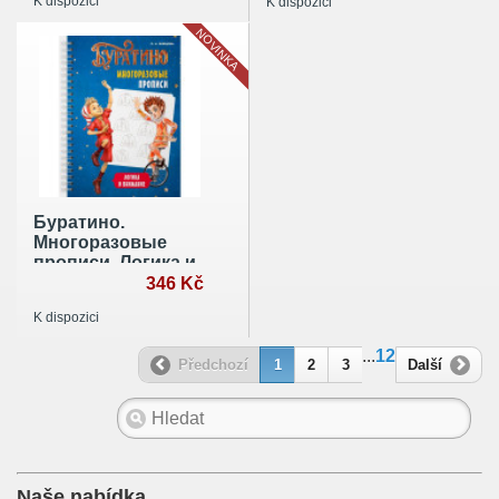
K dispozici
K dispozici
творческого
мышления.
NOVINKA
Тетрадь
Буратино.
Многоразовые
прописи. Логика и
внимание
346 Kč
K dispozici
...
12
Předchozí
1
2
3
Další
Naše nabídka