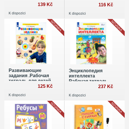
139 Kč
для детей 4-5 лет.
116 Kč
ФГОС ДО
K dispozici
K dispozici
NOVINKA
NOVINKA
Развивающие
Энциклопедия
задания .Рабочая
интеллекта
тетрадь для детей
Рабочая тетрадь
6-7 лет. ФГОС ДО
125 Kč
для детей 6-7 лет.
237 Kč
ФГОС ДО
K dispozici
K dispozici
NOVINKA
NOVINKA