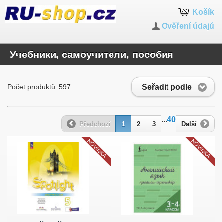
Košík
Ověření údajů
Учебники, самоучители, пособия
Seřadit podle
Počet produktů: 597
...
40
Předchozí
1
2
3
Další
NOVINKA
NOVINKA