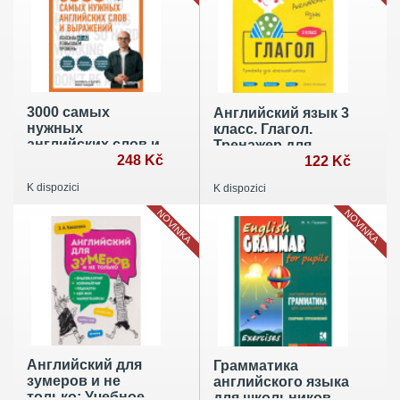
3000 самых
Английский язык 3
нужных
класс. Глагол.
английских слов и
Тренажер для
выражений.
248 Kč
начальной школы
122 Kč
Лексика A1-A2.
K dispozici
K dispozici
Повышаем
уровень
NOVINKA
NOVINKA
Английский для
Грамматика
зумеров и не
английского языка
только: Учебное
для школьников.