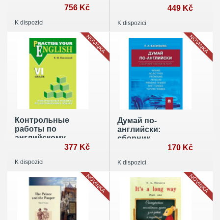
пособие по
756 Kč
Книга 4
449 Kč
английскому
K dispozici
K dispozici
языку
NOVINKA
NOVINKA
Контрольные
Думай по-
работы по
английски:
английскому
сборник
языку: Учебное
377 Kč
упражнений
170 Kč
пособие для
K dispozici
K dispozici
учащихся VI кл
NOVINKA
NOVINKA