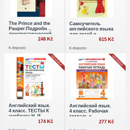
The Prince and the
Самоучитель
Pauper:Подробный
английского языка
лингвистичческий
для детей и
комментарий с
248 Kč
родителей. Часть
615 Kč
постраничным
1
K dispozici
K dispozici
переводом
трудных слов
NOVINKA
NOVINKA
Английский язык.
Английский язык.
4 класс. ТЕСТЫ К
4 класс. Рабочая
учебнику Н. И.
тетрадь к
Быковой и др.
174 Kč
учебнику Н. И.
277 Kč
"Spotlight.
Быковой и др.