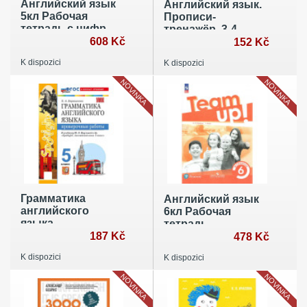
Английский язык
Английский язык.
5кл Рабочая
Прописи-
тетрадь с цифр
тренажёр. 3-4
дополн.
608 Kč
классы
152 Kč
K dispozici
K dispozici
NOVINKA
NOVINKA
Грамматика
Английский язык
английского
6кл Рабочая
языка.
тетрадь
Проверочные
187 Kč
478 Kč
работы. 5 класс
K dispozici
K dispozici
NOVINKA
NOVINKA