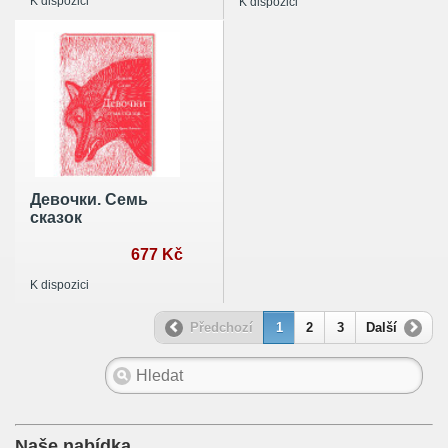
K dispozici
K dispozici
Девочки. Семь
сказок
677 Kč
K dispozici
Předchozí
1
2
3
Další
Naše nabídka