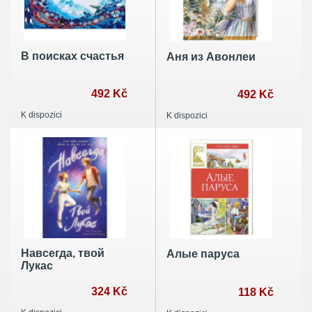
В поисках счастья
Аня из Авонлеи
492 Kč
492 Kč
K dispozici
K dispozici
Навсегда, твой
Алые паруса
Лукас
324 Kč
118 Kč