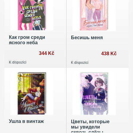
Как гром среди
Бесишь меня
ясного неба
344 Kč
438 Kč
K dispozici
K dispozici
Ушла в винтаж
Цветы, которые
мы увидели
сквозь слёзы