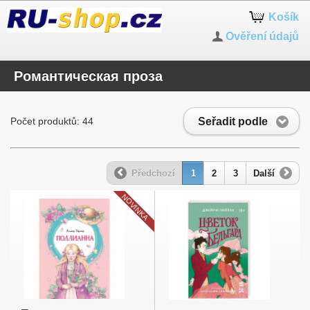
Košík
Ověření údajů
Романтическая проза
Seřadit podle
Počet produktů: 44
Předchozí
1
2
3
Další
NOVINKA