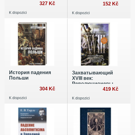
веке. Борьба за
327 Kč
152 Kč
господство и
K dispozici
K dispozici
торговлю на
разных
континентах
История падения
Захватывающий
Польши
XVIII век:
Революционеры,
304 Kč
авантюристы,
419 Kč
развратники и
K dispozici
K dispozici
пуритане. Эпоха,
навсегда
изменившая мир