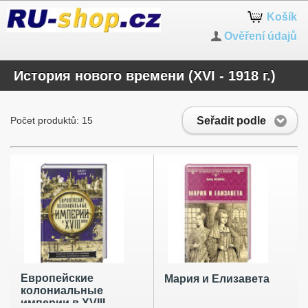
Košík
Ověření údajů
История нового времени (XVI - 1918 г.)
Seřadit podle
Počet produktů: 15
Европейские
Мария и Елизавета
колониальные
империи в XVIII