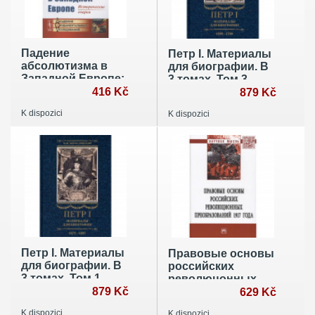
Падение
Петр I. Материалы
абсолютизма в
для биографии. В
Западной Европе:
3 томах. Том 3.
Исторические
416 Kč
Русско-датский
879 Kč
очерки. Тарле Е.В.
союз. Керченский
K dispozici
K dispozici
поход
Петр I. Материалы
Правовые основы
для биографии. В
российских
3 томах. Том 1.
революцонных
Детство. Юность.
879 Kč
преобразований
629 Kč
Азовские походы
1917 года.
K dispozici
K dispozici