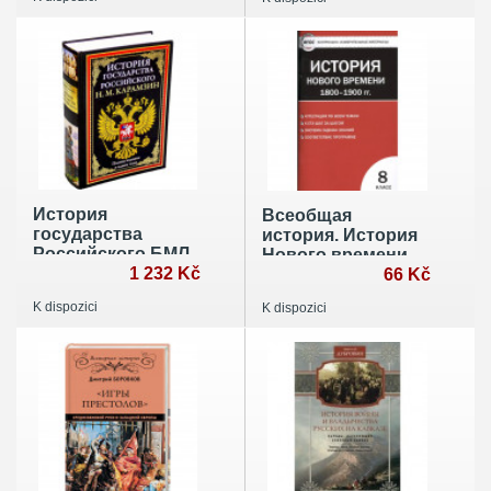
Монография
История
Всеобщая
государства
история. История
Российского БМЛ
Нового времени.
1 232 Kč
1800-1900 гг. 8
66 Kč
класс. КИМ. ФГОС
K dispozici
K dispozici