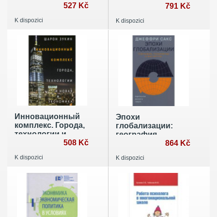
изменяющемся
527 Kč
глобализационного
791 Kč
мире
процесса
K dispozici
K dispozici
Инновационный
Эпохи
комплекс. Города,
глобализации:
технологии и
география,
новая экономика
508 Kč
технологии и
864 Kč
институты
K dispozici
K dispozici