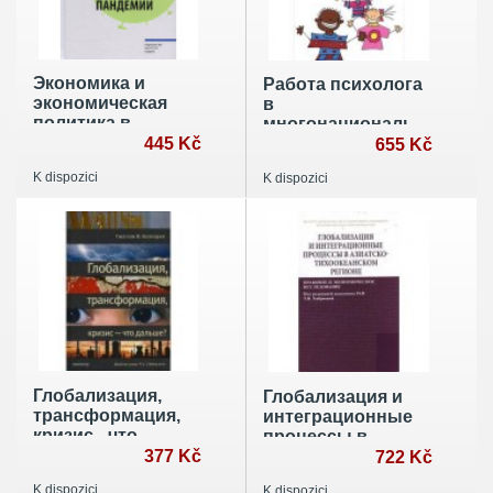
Экономика и
Работа психолога
экономическая
в
политика в
многонациональной
условиях
445 Kč
школе: Учебное
655 Kč
пандемии
пособие
K dispozici
K dispozici
Глобализация,
Глобализация и
трансформация,
интеграционные
кризис - что
процессы в
дальше?
377 Kč
Азиатско-
722 Kč
Тихоокеанском
K dispozici
K dispozici