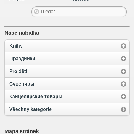
регионе (правовое
и экономическое
исследование):
Монография
Naše nabídka
Knihy
Праздники
Pro děti
Сувениры
Канцелярские товары
Všechny kategorie
Mapa stránek