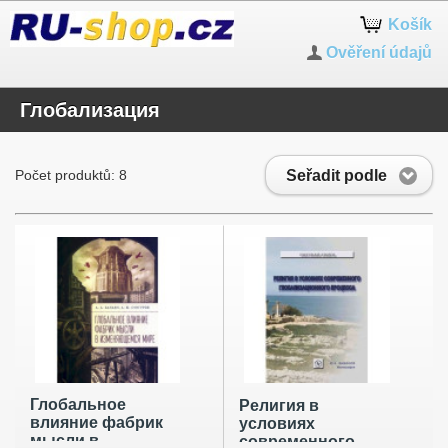
Košík
Ověření údajů
Глобализация
Seřadit podle
Počet produktů: 8
Глобальное
Религия в
влияние фабрик
условиях
мысли в
современного