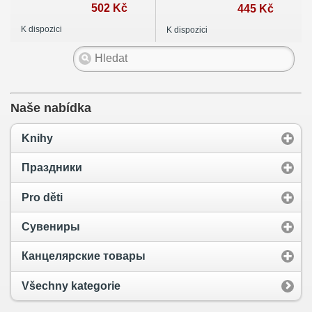
производства
502 Kč
анализ бизнес-
445 Kč
процессов.
K dispozici
K dispozici
Практическое
руководство по
бизнес-процессам
Naše nabídka
Knihy
Праздники
Pro děti
Сувениры
Канцелярские товары
Všechny kategorie