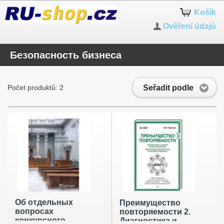
Košík
Ověření údajů
Безопасность бизнеса
Seřadit podle
Počet produktů: 2
Об отдельных
Преимущество
вопросах
повторяемости 2.
конкурсного
Диагностика и