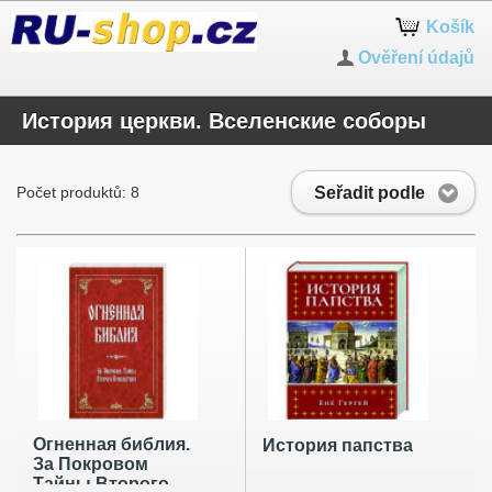
Košík
Ověření údajů
История церкви. Вселенские соборы
Seřadit podle
Počet produktů: 8
Огненная библия.
История папства
За Покровом
Тайны Второго