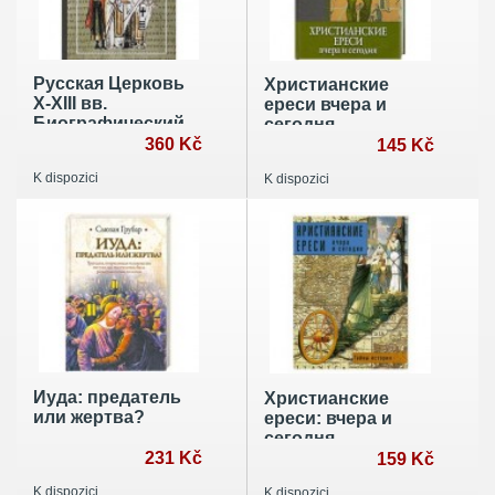
Русская Церковь
Христианские
Х-ХIII вв.
ереси вчера и
Биографический
сегодня
словарь
360 Kč
145 Kč
K dispozici
K dispozici
Иуда: предатель
Христианские
или жертва?
ереси: вчера и
сегодня
231 Kč
159 Kč
K dispozici
K dispozici