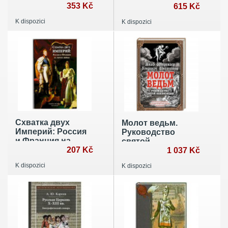
Пришествия
353 Kč
615 Kč
K dispozici
K dispozici
Схватка двух
Молот ведьм.
Империй: Россия
Руководство
и Франция на
святой
пороге войны
207 Kč
инквизиции
1 037 Kč
K dispozici
K dispozici