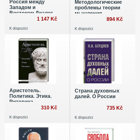
Россия между
Методологические
Западом и
проблемы теории
Востоком.Диалог
мышления
и противостояние
1 147 Kč
894 Kč
цивилизаций
K dispozici
K dispozici
Аристотель.
Страна духовных
Политика. Этика.
далей. О России
Риторика.
310 Kč
735 Kč
K dispozici
K dispozici