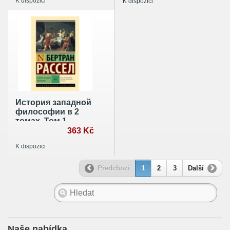
K dispozici
K dispozici
до Агамбена и
Латура
История западной
философии в 2
томах. Том 1
363 Kč
K dispozici
Předchozí
1
2
3
Další
Naše nabídka