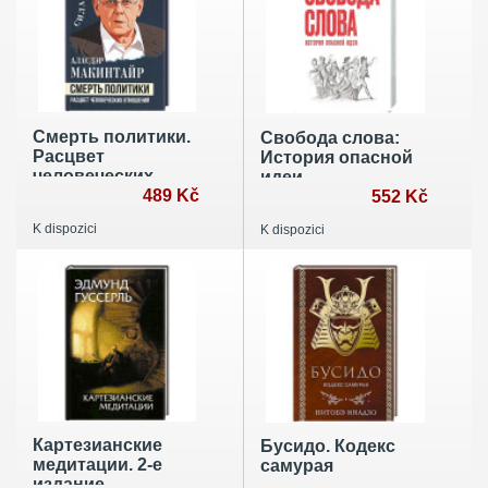
Смерть политики.
Свобода слова:
Расцвет
История опасной
человеческих
идеи
отношений
489 Kč
552 Kč
K dispozici
K dispozici
Картезианские
Бусидо. Кодекс
медитации. 2-е
самурая
издание