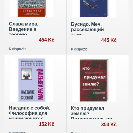
Слава мира.
Бусидо. Меч,
Введение в
рассекающий
теорию
тьму
исторической
454 Kč
445 Kč
гидравлики
K dispozici
K dispozici
Наедине с собой.
Кто придумал
Философия для
землю?
начинающих с
Путеводитель по
комментариями и
152 Kč
геофилософии от
353 Kč
иллюстрациями
Делёза и Деррида