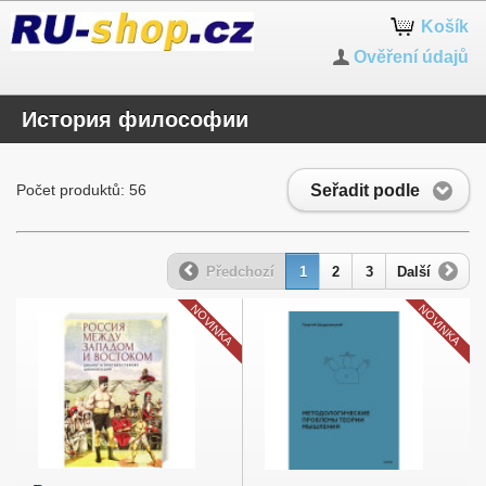
Košík
Ověření údajů
История философии
Seřadit podle
Počet produktů: 56
Předchozí
1
2
3
Další
NOVINKA
NOVINKA