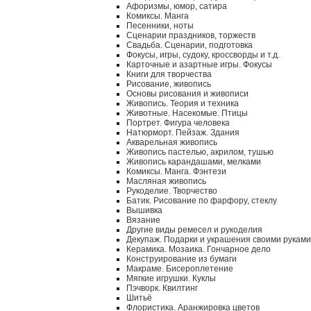
Афоризмы, юмор, сатира
Комиксы. Манга
Песенники, ноты
Сценарии праздников, торжеств
Свадьба. Сценарии, подготовка
Фокусы, игры, судоку, кроссворды и т.д.
Карточные и азартные игры. Фокусы
Книги для творчества
Рисование, живопись
Основы рисования и живописи
Живопись. Теория и техника
Животные. Насекомые. Птицы
Портрет. Фигура человека
Натюрморт. Пейзаж. Здания
Акварельная живопись
Живопись пастелью, акрилом, тушью
Живопись карандашами, мелками
Комиксы. Манга. Фэнтези
Масляная живопись
Рукоделие. Творчество
Батик. Рисование по фарфору, стеклу
Вышивка
Вязание
Другие виды ремесел и рукоделия
Декупаж. Подарки и украшения своими руками
Керамика. Мозаика. Гончарное дело
Конструирование из бумаги
Макраме. Бисероплетение
Мягкие игрушки. Куклы
Пэчворк. Квилтинг
Шитьё
Флористика. Аранжировка цветов