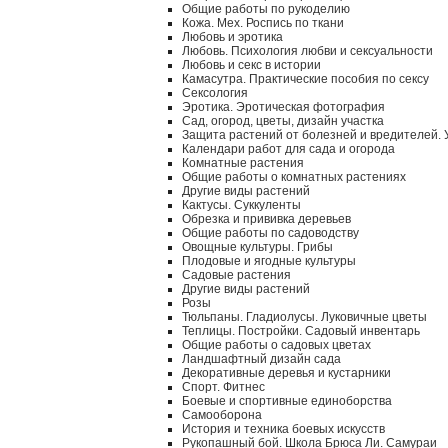
Общие работы по рукоделию
Кожа. Мех. Роспись по ткани
Любовь и эротика
Любовь. Психология любви и сексуальности
Любовь и секс в истории
Камасутра. Практические пособия по сексу
Сексология
Эротика. Эротическая фотография
Сад, огород, цветы, дизайн участка
Защита растений от болезней и вредителей.
Календари работ для сада и огорода
Комнатные растения
Общие работы о комнатных растениях
Другие виды растений
Кактусы. Суккуленты
Обрезка и прививка деревьев
Общие работы по садоводству
Овощные культуры. Грибы
Плодовые и ягодные культуры
Садовые растения
Другие виды растений
Розы
Тюльпаны. Гладиолусы. Луковичные цветы
Теплицы. Постройки. Садовый инвентарь
Общие работы о садовых цветах
Ландшафтный дизайн сада
Декоративные деревья и кустарники
Спорт. Фитнес
Боевые и спортивные единоборства
Самооборона
История и техника боевых искусств
Рукопашный бой. Школа Брюса Ли. Самураи