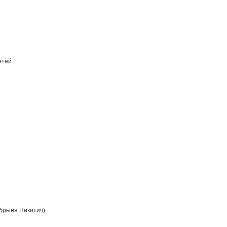
етей
брыня Никитич)