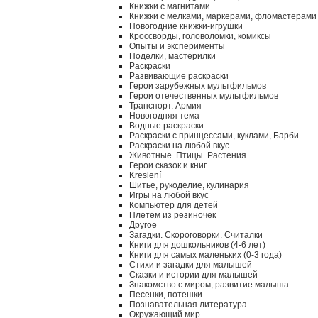
Книжки с магнитами
Книжки с мелками, маркерами, фломастерами
Новогодние книжки-игрушки
Кроссворды, головоломки, комиксы
Опыты и эксперименты
Поделки, мастерилки
Раскраски
Развивающие раскраски
Герои зарубежных мультфильмов
Герои отечественных мультфильмов
Транспорт. Армия
Новогодняя тема
Водные раскраски
Раскраски с принцессами, куклами, Барби
Раскраски на любой вкус
Животные. Птицы. Растения
Герои сказок и книг
Kreslení
Шитье, рукоделие, кулинария
Игры на любой вкус
Компьютер для детей
Плетем из резиночек
Другое
Загадки. Скороговорки. Считалки
Книги для дошкольников (4-6 лет)
Книги для самых маленьких (0-3 года)
Стихи и загадки для малышей
Сказки и истории для малышей
Знакомство с миром, развитие малыша
Песенки, потешки
Познавательная литература
Окружающий мир