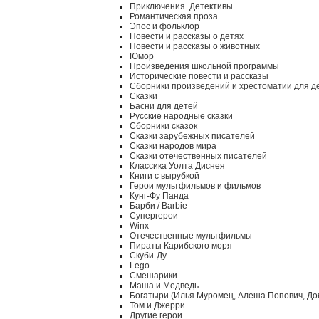
Приключения. Детективы
Романтическая проза
Эпос и фольклор
Повести и рассказы о детях
Повести и рассказы о животных
Юмор
Произведения школьной программы
Исторические повести и рассказы
Сборники произведений и хрестоматии для д
Сказки
Басни для детей
Русские народные сказки
Сборники сказок
Сказки зарубежных писателей
Сказки народов мира
Сказки отечественных писателей
Классика Уолта Диснея
Книги с вырубкой
Герои мультфильмов и фильмов
Кунг-Фу Панда
Барби / Barbie
Супергерои
Winx
Отечественные мультфильмы
Пираты Карибского моря
Скуби-Ду
Lego
Смешарики
Маша и Медведь
Богатыри (Илья Муромец, Алеша Попович, До
Том и Джерри
Другие герои