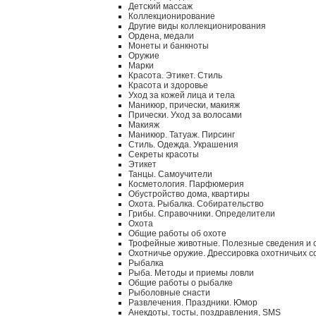
Детский массаж
Коллекционирование
Другие виды коллекционирования
Ордена, медали
Монеты и банкноты
Оружие
Марки
Красота. Этикет. Стиль
Красота и здоровье
Уход за кожей лица и тела
Маникюр, прически, макияж
Прически. Уход за волосами
Макияж
Маникюр. Татуаж. Пирсинг
Стиль. Одежда. Украшения
Секреты красоты
Этикет
Танцы. Самоучители
Косметология. Парфюмерия
Обустройство дома, квартиры
Охота. Рыбалка. Собирательство
Грибы. Справочники. Определители
Охота
Общие работы об охоте
Трофейные животные. Полезные сведения и 
Охотничье оружие. Дрессировка охотничьих с
Рыбалка
Рыба. Методы и приемы ловли
Общие работы о рыбалке
Рыболовные снасти
Развлечения. Праздники. Юмор
Анекдоты, тосты, поздравления, SMS