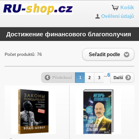
Košík
Ověření údajů
Достижение финансового благополучия
Seřadit podle
Počet produktů: 76
...
6
Předchozí
1
2
3
Další