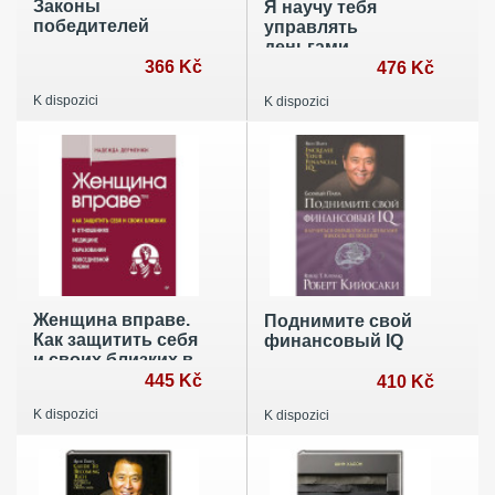
Законы
Я научу тебя
победителей
управлять
деньгами.
366 Kč
Пошаговое
476 Kč
руководство по
K dispozici
K dispozici
финансовой
независимости
Женщина вправе.
Поднимите свой
Как защитить себя
финансовый IQ
и своих близких в
отношениях,
445 Kč
410 Kč
медицине,
K dispozici
K dispozici
образовании,
повседневной
жизни