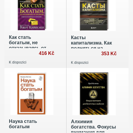
Как стать
Касты
богатым, не
капитализма. Как
отказываясь от
подняться на
кредитов
416 Kč
новой уровень
353 Kč
свободы и
K dispozici
K dispozici
обрести
финансовую
независимость
Наука стать
Алхимия
богатым
богатства. Фокусы
внимания для