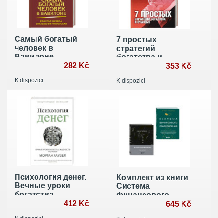
Самый богатый
7 простых
человек в
стратегий
Вавилоне.
богатства и
Простая система
282 Kč
счастья
353 Kč
управления
K dispozici
K dispozici
финансами. 365
богатых дней
Психология денег.
Комплект из книги
Вечные уроки
Система
богатства
финансового
412 Kč
оздоровления и
645 Kč
ежедневника (ИК)