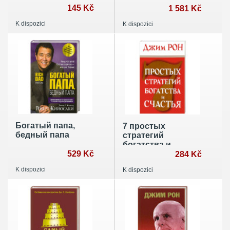
145 Kč
богатства и
1 581 Kč
изобилия
K dispozici
K dispozici
Богатый папа,
7 простых
бедный папа
стратегий
богатства и
529 Kč
счастья
284 Kč
K dispozici
K dispozici