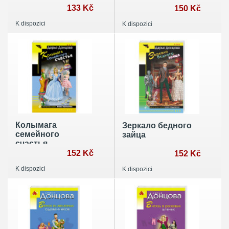
133 Kč
150 Kč
K dispozici
K dispozici
Колымага
Зеркало бедного
семейного
зайца
счастья
152 Kč
152 Kč
K dispozici
K dispozici