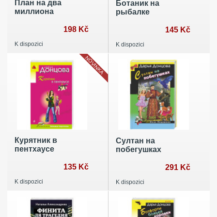
План на два
Ботаник на
миллиона
рыбалке
198 Kč
145 Kč
K dispozici
K dispozici
NOVINKA
Курятник в
Султан на
пентхаусе
побегушках
135 Kč
291 Kč
K dispozici
K dispozici