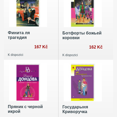
Финита ля
Ботфорты божьей
трагедия
коровки
167 Kč
162 Kč
K dispozici
K dispozici
Пряник с черной
Государыня
икрой
Криворучка