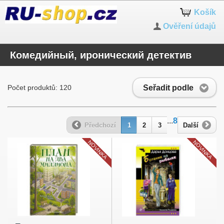
Košík
Ověření údajů
Комедийный, иронический детектив
Seřadit podle
Počet produktů: 120
...
8
Předchozí
1
2
3
Další
NOVINKA
NOVINKA