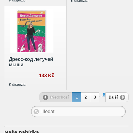
K dispozici
K dispozici
Дресс-код летучей
мыши
133 Kč
K dispozici
...
8
Předchozí
1
2
3
Další
Naše nabídka