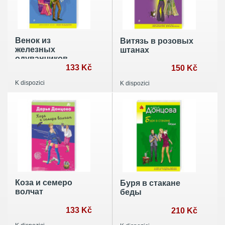
Венок из
Витязь в розовых
железных
штанах
одуванчиков
133 Kč
150 Kč
K dispozici
K dispozici
Коза и семеро
Буря в стакане
волчат
беды
133 Kč
210 Kč