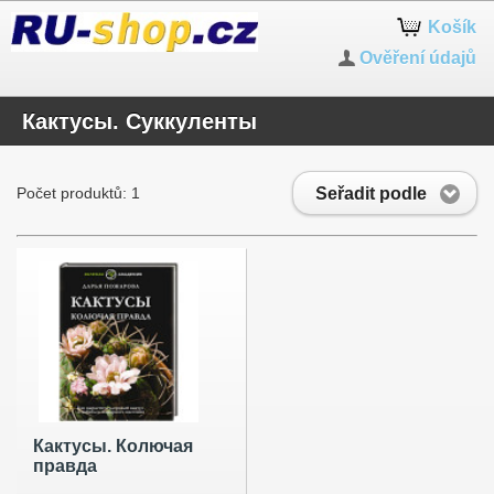
Košík
Ověření údajů
Кактусы. Суккуленты
Seřadit podle
Počet produktů: 1
Кактусы. Колючая
правда