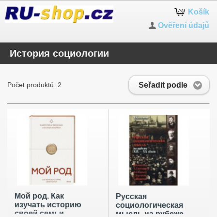
Košík
Ověření údajů
История социологии
Seřadit podle
Počet produktů: 2
Мой род. Как
Русская
изучать историю
социологическая
своей семьи
мысль на рубеже