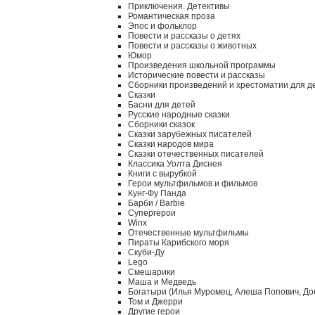
Приключения. Детективы
Романтическая проза
Эпос и фольклор
Повести и рассказы о детях
Повести и рассказы о животных
Юмор
Произведения школьной программы
Исторические повести и рассказы
Сборники произведений и хрестоматии для д
Сказки
Басни для детей
Русские народные сказки
Сборники сказок
Сказки зарубежных писателей
Сказки народов мира
Сказки отечественных писателей
Классика Уолта Диснея
Книги с вырубкой
Герои мультфильмов и фильмов
Кунг-Фу Панда
Барби / Barbie
Супергерои
Winx
Отечественные мультфильмы
Пираты Карибского моря
Скуби-Ду
Lego
Смешарики
Маша и Медведь
Богатыри (Илья Муромец, Алеша Попович, До
Том и Джерри
Другие герои