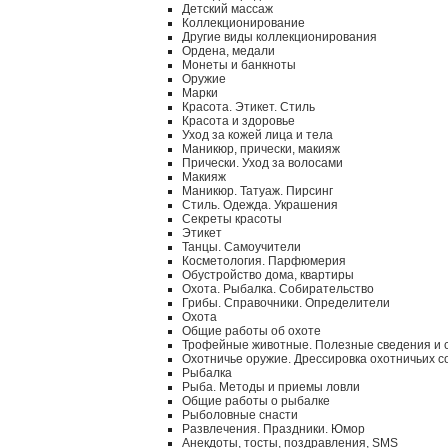
Детский массаж
Коллекционирование
Другие виды коллекционирования
Ордена, медали
Монеты и банкноты
Оружие
Марки
Красота. Этикет. Стиль
Красота и здоровье
Уход за кожей лица и тела
Маникюр, прически, макияж
Прически. Уход за волосами
Макияж
Маникюр. Татуаж. Пирсинг
Стиль. Одежда. Украшения
Секреты красоты
Этикет
Танцы. Самоучители
Косметология. Парфюмерия
Обустройство дома, квартиры
Охота. Рыбалка. Собирательство
Грибы. Справочники. Определители
Охота
Общие работы об охоте
Трофейные животные. Полезные сведения и 
Охотничье оружие. Дрессировка охотничьих с
Рыбалка
Рыба. Методы и приемы ловли
Общие работы о рыбалке
Рыболовные снасти
Развлечения. Праздники. Юмор
Анекдоты, тосты, поздравления, SMS