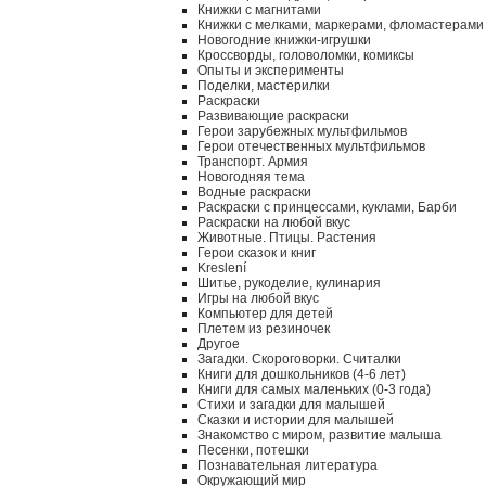
Книжки с магнитами
Книжки с мелками, маркерами, фломастерами
Новогодние книжки-игрушки
Кроссворды, головоломки, комиксы
Опыты и эксперименты
Поделки, мастерилки
Раскраски
Развивающие раскраски
Герои зарубежных мультфильмов
Герои отечественных мультфильмов
Транспорт. Армия
Новогодняя тема
Водные раскраски
Раскраски с принцессами, куклами, Барби
Раскраски на любой вкус
Животные. Птицы. Растения
Герои сказок и книг
Kreslení
Шитье, рукоделие, кулинария
Игры на любой вкус
Компьютер для детей
Плетем из резиночек
Другое
Загадки. Скороговорки. Считалки
Книги для дошкольников (4-6 лет)
Книги для самых маленьких (0-3 года)
Стихи и загадки для малышей
Сказки и истории для малышей
Знакомство с миром, развитие малыша
Песенки, потешки
Познавательная литература
Окружающий мир