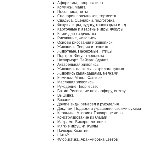
Афоризмы, юмор, сатира
Комиксы. Манга
Песенники, ноты
Сценарии праздников, торжеств
Свадьба. Сценарии, подготовка
Фокусы, игры, судоку, кроссворды и т.д.
Карточные и азартные игры. Фокусы
Книги для творчества
Рисование, живопись
Основы рисования и живописи
Живопись. Теория и техника
Животные. Насекомые. Птицы
Портрет. Фигура человека
Натюрморт. Пейзаж. Здания
Акварельная живопись
Живопись пастелью, акрилом, тушью
Живопись карандашами, мелками
Комиксы. Манга. Фэнтези
Масляная живопись
Рукоделие. Творчество
Батик. Рисование по фарфору, стеклу
Вышивка
Вязание
Другие виды ремесел и рукоделия
Декупаж. Подарки и украшения своими руками
Керамика. Мозаика. Гончарное дело
Конструирование из бумаги
Макраме. Бисероплетение
Мягкие игрушки. Куклы
Пэчворк. Квилтинг
Шитьё
Флористика. Аранжировка цветов