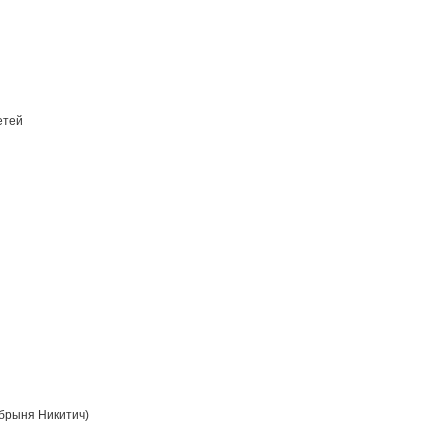
етей
брыня Никитич)