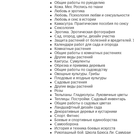
Общие работы по рукоделию
Кожа. Мех. Роспись по ткани
Любовь и эротика
Любовь. Психология любви и сексуальности
Любовь и секс в истории
Камасутра. Практические пособия по сексу
Сексология
Эротика. Эротическая фотография
Сад, огород, цветы, дизайн участка
Защита растений от болезней и вредителей.
Календари работ для сада и огорода
Комнатные растения
Общие работы о комнатных растениях
Другие виды растений
Кактусы. Суккуленты
Обрезка и прививка деревьев
Общие работы по садоводству
Овощные культуры. Грибы
Плодовые и ягодные культуры
Садовые растения
Другие виды растений
Розы
Тюльпаны. Гладиолусы. Луковичные цветы
Теплицы. Постройки. Садовый инвентарь
Общие работы о садовых цветах
Ландшафтный дизайн сада
Декоративные деревья и кустарники
Спорт. Фитнес
Боевые и спортивные единоборства
Самооборона
История и техника боевых искусств
Рукопашный бой. Школа Брюса Ли. Самураи