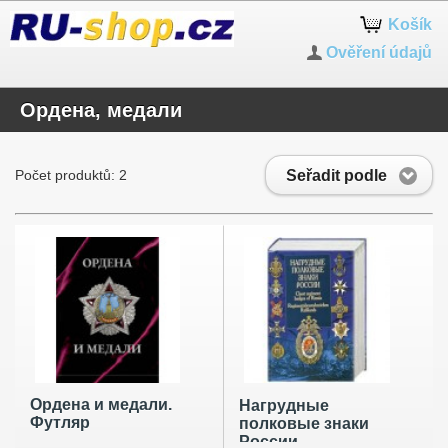
Košík
Ověření údajů
Ордена, медали
Seřadit podle
Počet produktů: 2
Ордена и медали.
Нагрудные
Футляр
полковые знаки
России