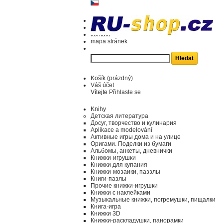
kontakt
mapa stránek
Košík
(prázdný)
Váš účet
Vítejte
Přihlaste se
Knihy
Детская литература
Досуг, творчество и кулинария
Aplikace a modelování
Активные игры дома и на улице
Оригами. Поделки из бумаги
Альбомы, анкеты, дневнички
Книжки-игрушки
Книжки для купания
Книжки-мозаики, паззлы
Книги-пазлы
Прочие книжки-игрушки
Книжки с наклейками
Музыкальные книжки, погремушки, пищалки
Книга-игра
Книжки 3D
Книжки-раскладушки, панорамки