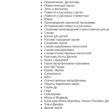
Приключения. Детективы
Романтическая проза
Эпос и фольклор
Повести и рассказы о детях
Повести и рассказы о животных
Юмор
Произведения школьной программы
Исторические повести и рассказы
Сборники произведений и хрестоматии для д
Сказки
Басни для детей
Русские народные сказки
Сборники сказок
Сказки зарубежных писателей
Сказки народов мира
Сказки отечественных писателей
Классика Уолта Диснея
Книги с вырубкой
Герои мультфильмов и фильмов
Кунг-Фу Панда
Барби / Barbie
Супергерои
Winx
Отечественные мультфильмы
Пираты Карибского моря
Скуби-Ду
Lego
Смешарики
Маша и Медведь
Богатыри (Илья Муромец, Алеша Попович, До
Том и Джерри
Другие герои