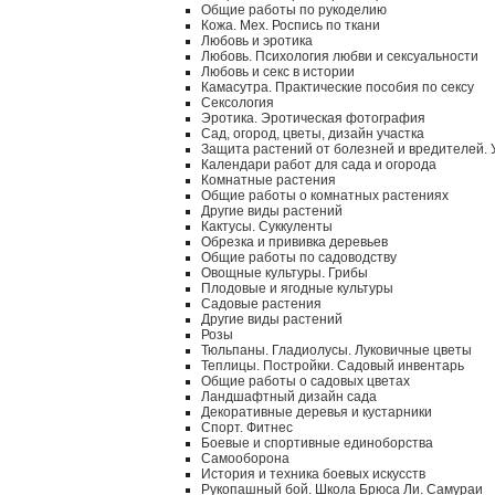
Общие работы по рукоделию
Кожа. Мех. Роспись по ткани
Любовь и эротика
Любовь. Психология любви и сексуальности
Любовь и секс в истории
Камасутра. Практические пособия по сексу
Сексология
Эротика. Эротическая фотография
Сад, огород, цветы, дизайн участка
Защита растений от болезней и вредителей.
Календари работ для сада и огорода
Комнатные растения
Общие работы о комнатных растениях
Другие виды растений
Кактусы. Суккуленты
Обрезка и прививка деревьев
Общие работы по садоводству
Овощные культуры. Грибы
Плодовые и ягодные культуры
Садовые растения
Другие виды растений
Розы
Тюльпаны. Гладиолусы. Луковичные цветы
Теплицы. Постройки. Садовый инвентарь
Общие работы о садовых цветах
Ландшафтный дизайн сада
Декоративные деревья и кустарники
Спорт. Фитнес
Боевые и спортивные единоборства
Самооборона
История и техника боевых искусств
Рукопашный бой. Школа Брюса Ли. Самураи