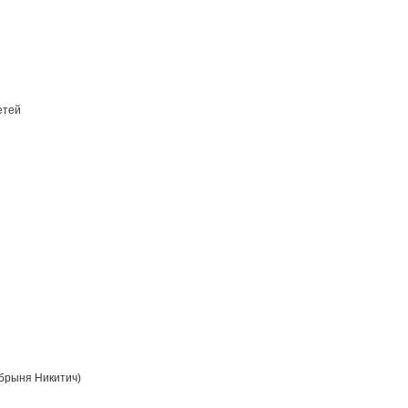
етей
брыня Никитич)