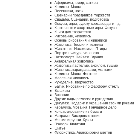
Афоризмы, юмор, сатира
Комиксы. Манга
Песенники, ноты
Сценарии праздников, торжеств
Свадьба. Сценарии, подготовка
Фокусы, игры, судоку, кроссворды и т.д.
Карточные и азартные игры. Фокусы
Книги для творчества
Рисование, живопись
Основы рисования и живописи
Живопись. Теория и техника
Животные. Насекомые. Птицы
Портрет. Фигура человека
Натюрморт. Пейзаж. Здания
Акварельная живопись
Живопись пастелью, акрилом, тушью
Живопись карандашами, мелками
Комиксы. Манга. Фэнтези
Масляная живопись
Рукоделие. Творчество
Батик. Рисование по фарфору, стеклу
Вышивка
Вязание
Другие виды ремесел и рукоделия
Декупаж. Подарки и украшения своими руками
Керамика. Мозаика. Гончарное дело
Конструирование из бумаги
Макраме. Бисероплетение
Мягкие игрушки. Куклы
Пэчворк. Квилтинг
Шитьё
Флористика. Аранжировка цветов