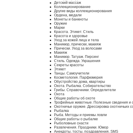
Детский массаж
Коллекционирование
Другие виды коллекционирования
Ордена, медали
Монеты и банкноты
Оружие
Марки
Красота. Этикет. Стиль
Красота и здоровье
Уход за кожей лица и тела
Маникюр, прически, макияж
Прически. Уход за волосами
Макияж
Маникюр. Татуаж. Пирсинг
Стиль. Одежда. Украшения
Секреты красоты
Этикет
Танцы. Самоучители
Косметология. Парфюмерия
Обустройство дома, квартиры
Охота. Рыбалка. Собирательство
Грибы. Справочники. Определители
Охота
Общие работы об охоте
Трофейные животные. Полезные сведения и 
Охотничье оружие. Дрессировка охотничьих с
Рыбалка
Рыба. Методы и приемы ловли
Общие работы о рыбалке
Рыболовные снасти
Развлечения. Праздники. Юмор
Анекдоты, тосты, поздравления, SMS