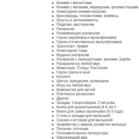
Книжки с магнитами
Книжки с мелками, маркерами, фломастерами
Новогодние книжки-игрушки
Кроссворды, головоломки, комиксы
Опыты и эксперименты
Поделки, мастерилки
Раскраски
Развивающие раскраски
Герои зарубежных мультфильмов
Герои отечественных мультфильмов
Транспорт. Армия
Новогодняя тема
Водные раскраски
Раскраски с принцессами, куклами, Барби
Раскраски на любой вкус
Животные. Птицы. Растения
Герои сказок и книг
Kreslení
Шитье, рукоделие, кулинария
Игры на любой вкус
Компьютер для детей
Плетем из резиночек
Другое
Загадки. Скороговорки. Считалки
Книги для дошкольников (4-6 лет)
Книги для самых маленьких (0-3 года)
Стихи и загадки для малышей
Сказки и истории для малышей
Знакомство с миром, развитие малыша
Песенки, потешки
Познавательная литература
Окружающий мир