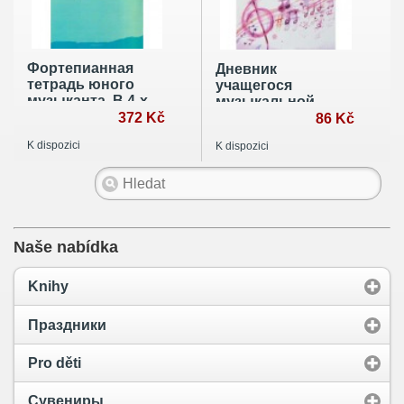
Фортепианная
Дневник
тетрадь юного
учащегося
музыканта. В 4-х
музыкальной
частях. Часть 3
372 Kč
школы
86 Kč
K dispozici
K dispozici
Naše nabídka
Knihy
Праздники
Pro děti
Сувениры