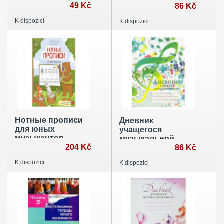
листов
49 Kč
86 Kč
K dispozici
K dispozici
Нотные прописи
Дневник
для юных
учащегося
музыкантов
музыкальной
204 Kč
школы
86 Kč
K dispozici
K dispozici