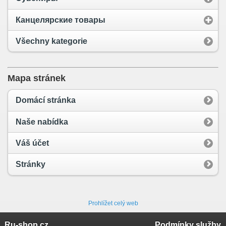
Канцелярские товары
Všechny kategorie
Mapa stránek
Domácí stránka
Naše nabídka
Váš účet
Stránky
Prohlížet celý web
Ru-shop.cz
Podmínky služby