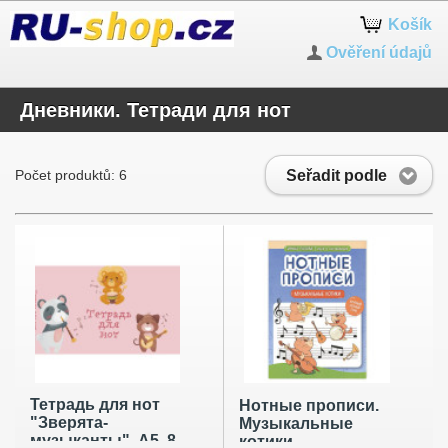
Košík
Ověření údajů
Дневники. Тетради для нот
Seřadit podle
Počet produktů: 6
Тетрадь для нот
Нотные прописи.
"Зверята-
Музыкальные
музыканты", А5, 8
котики