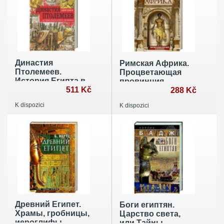
Династия
Римская Африка.
Птолемеев.
Процветающая
История Египта в
провинция
эпоху эллинизма
511 Kč
великой империи
288 Kč
на руинах
K dispozici
K dispozici
Карфагена
Древний Египет.
Боги египтян.
Храмы, гробницы,
Царство света,
иероглифы
или Тайны