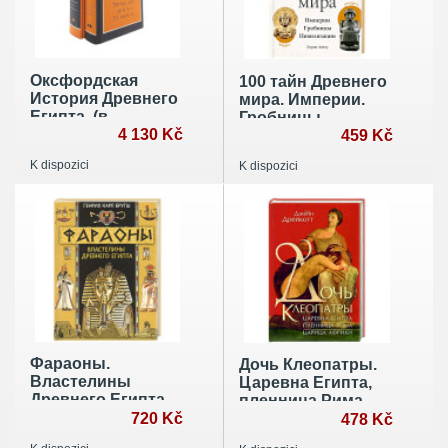
Оксфордская
100 тайн Древнего
История Древнего
мира. Империи.
Египта. (в
Гробницы.
комплекте из 2-
4 130 Kč
Цивилизации
459 Kč
книг)
K dispozici
K dispozici
Фараоны.
Дочь Клеопатры.
Властелины
Царевна Египта,
Древнего Египта
пленница Рима,
720 Kč
царица Африки
478 Kč