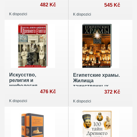
482 Kč
загробного мира
545 Kč
K dispozici
K dispozici
Искусство,
Египетские храмы.
религия и
Жилища
мифология
таинственных
Древнего Египта
476 Kč
богов
372 Kč
K dispozici
K dispozici