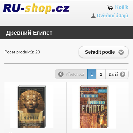
Košík
Ověření údajů
Древний Египет
Seřadit podle
Počet produktů: 29
Předchozí
1
2
Další