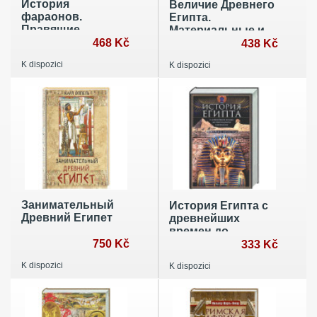
История
Величие Древнего
фараонов.
Египта.
Правящие
Материальные и
династии раннего,
468 Kč
духовные
438 Kč
Древнего и
ценности самого
K dispozici
K dispozici
Среднего царств
могущественного
Египта. 3000-1800
государства
гг. до нашей эры
Средиземноморья
Занимательный
История Египта c
Древний Египет
древнейших
времен до
750 Kč
персидского
333 Kč
завоевания
K dispozici
K dispozici